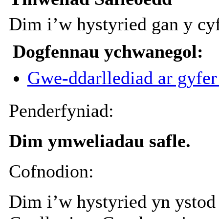
Dim
i’w
hystyried
gan
y
cy
Dogfennau ychwanegol:
Gwe-ddarllediad ar gyfe
Penderfyniad:
Dim ymweliadau safle.
Cofnodion:
Dim i’w hystyried yn ystod