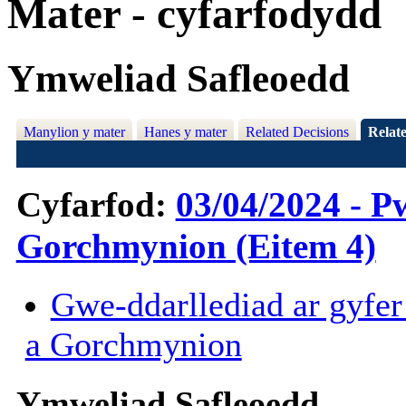
Mater - cyfarfodydd
Ymweliad Safleoedd
Manylion y mater
Hanes y mater
Related Decisions
Relat
Cyfarfod:
03/04/2024 - P
Gorchmynion (Eitem 4)
Gwe-ddarllediad ar gyfer
a Gorchmynion
Ymweliad Safleoedd