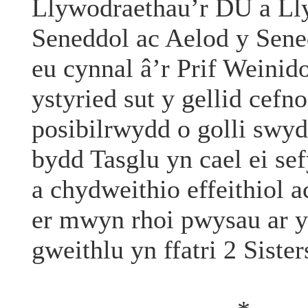
Llywodraethau’r DU a Ll
Seneddol ac Aelod y Sene
eu cynnal â’r Prif Weini
ystyried sut y gellid cefno
posibilrwydd o golli swy
bydd Tasglu yn cael ei se
a chydweithio effeithiol 
er mwyn rhoi pwysau ar y
gweithlu yn ffatri 2 Siste