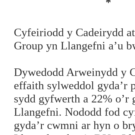
*
Cyfeiriodd y Cadeirydd at
Group yn Llangefni a’u bw
Dywedodd Arweinydd y Cy
effaith sylweddol gyda’r 
sydd gyfwerth a 22% o’r g
Llangefni. Nododd fod cy
gyda’r cwmni ar hyn o b