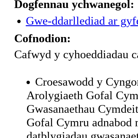
Dogfennau ychwanegol:
Gwe-ddarllediad ar gyfe
Cofnodion:
Cafwyd y cyhoeddiadau ca
Croesawodd y Cyngor
Arolygiaeth Gofal Cym
Gwasanaethau Cymdeith
Gofal Cymru adnabod me
datblygiadau gwasanaet