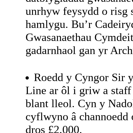
unrhyw feysydd o risg 
hamlygu. Bu’r Cadeiryd
Gwasanaethau Cymdeit
gadarnhaol gan yr Arch
Roedd y Cyngor Sir 
Line ar ôl i griw a staf
blant lleol. Cyn y Nad
cyflwyno â channoedd 
dros £2,000.