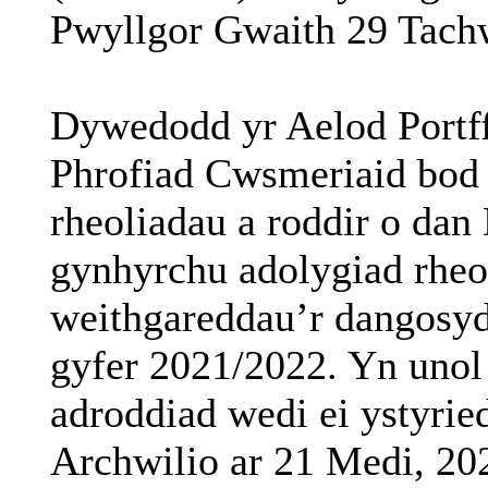
Pwyllgor Gwaith 29 Tach
Dywedodd yr Aelod Portff
Phrofiad Cwsmeriaid bod 
rheoliadau a roddir o da
gynhyrchu adolygiad rheol
weithgareddau’r dangosyd
gyfer 2021/2022. Yn unol
adroddiad wedi ei ystyri
Archwilio ar 21 Medi, 202