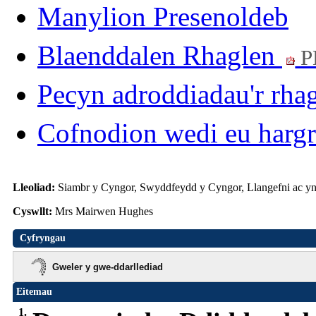
Manylion Presenoldeb
Blaenddalen Rhaglen
P
Pecyn adroddiadau'r rha
Cofnodion wedi eu harg
Lleoliad:
Siambr y Cyngor, Swyddfeydd y Cyngor, Llangefni ac y
Cyswllt:
Mrs Mairwen Hughes
Cyfryngau
Gweler y gwe-ddarllediad
Eitemau
1.