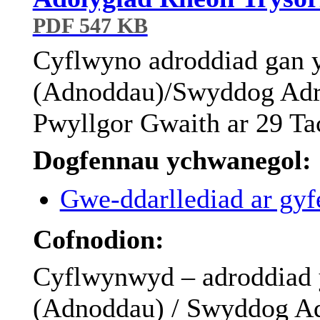
PDF 547 KB
Cyflwyno adroddiad gan
(Adnoddau)/Swyddog Adran
Pwyllgor Gwaith ar 29 T
Dogfennau ychwanegol:
Gwe-ddarllediad ar gyfe
Cofnodion:
Cyflwynwyd – adroddiad
(Adnoddau) / Swyddog Adr