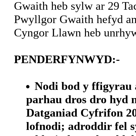
Gwaith heb sylw ar 29 Ta
Pwyllgor Gwaith hefyd an
Cyngor Llawn heb unrhyw
PENDERFYNWYD:-
Nodi bod y ffigyrau
parhau dros dro hyd n
Datganiad Cyfrifon 20
lofnodi; adroddir fel 