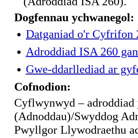
(
Adroddiad
ISA 260).
Dogfennau ychwanegol:
Datganiad o'r Cyfrifon
Adroddiad ISA 260 ga
Gwe-ddarllediad ar gyfe
Cofnodion:
Cyflwynwyd – adroddiad
(Adnoddau)/Swyddog Adra
Pwyllgor Llywodraethu ac