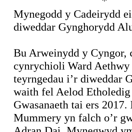
*
Mynegodd y Cadeirydd ei
diweddar Gynghorydd A
Bu Arweinydd y Cyngor, c
cynrychioli Ward Aethwy 
teyrngedau i’r diweddar
waith fel Aelod Etholedig 
Gwasanaeth tai ers 2017
Mummery yn falch o’r gwa
Adran Dai. Mynegwyd ym