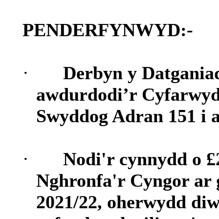
PENDERFYNWYD:-
·
Derbyn y Datganiad
awdurdodi’r Cyfarwyd
Swyddog Adran 151 i a
·
Nodi'r cynnydd o £
Nghronfa'r Cyngor ar 
2021/22, oherwydd diw