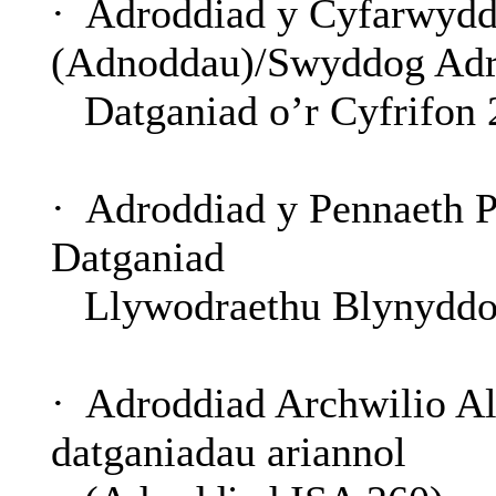
·
Adroddiad
y
Cyfarwyd
(
Adnoddau
)/
Swyddog
Ad
Datganiad
o’r
Cyfrifon
2
·
Adroddiad
y Pennaeth
P
Datganiad
Llywodraethu
Blynyddo
·
Adroddiad
Archwilio
Al
datganiadau
ariannol