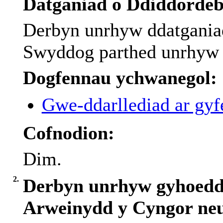
Datganiad o Ddiddorde
Derbyn
unrhyw
ddatgania
Swyddog
parthed
unrhyw
Dogfennau ychwanegol:
Gwe-ddarllediad ar gyfe
Cofnodion:
Dim.
2.
Derbyn unrhyw gyhoedd
Arweinydd y Cyngor neu