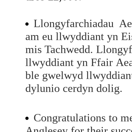
Llongyfarchiadau
Ae
am
eu
llwyddiant
yn
Ei
mis Tachwedd
.
Llongyf
llwyddiant
yn
Ffair
Ae
ble
gwelwyd
llwyddian
dylunio
cerdyn
dolig
.
Congratulations to m
Anglesey for their succ