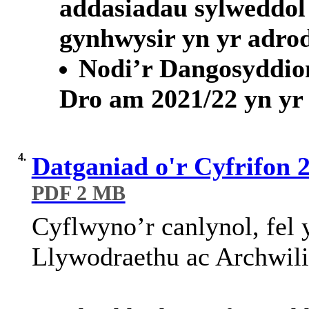
addasiadau sylweddol s
gynhwysir yn yr adro
Nodi’r Dangosyddio
Dro am 2021/22 yn yr
4.
Datganiad o'r Cyfrifon 
PDF 2 MB
Cyflwyno’r
canlynol
,
fel
Llywodraethu
ac
Archwil