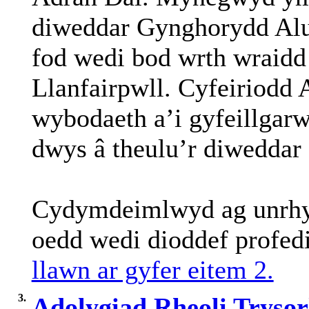
diweddar Gynghorydd Alu
fod wedi bod wrth wraidd
Llanfairpwll. Cyfeiriodd 
wybodaeth a’i gyfeillga
dwys â theulu’r diwedda
Cydymdeimlwyd ag unrhyw 
oedd wedi dioddef profed
llawn ar gyfer eitem 2.
3.
Adolygiad Rheoli Trysor