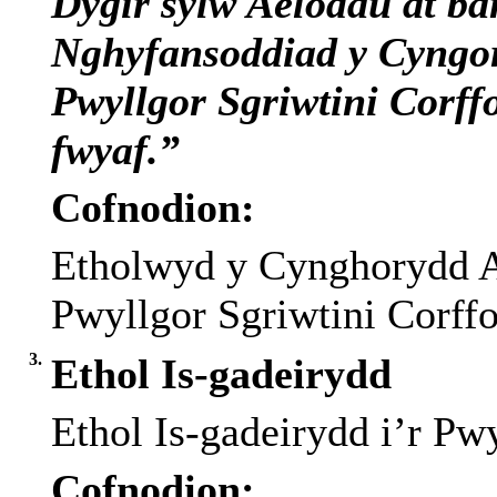
Dygir
sylw
Aelodau
at
ba
Nghyfansoddiad
y
Cyngo
Pwyllgor
Sgriwtini
Corff
fwyaf
.”
Cofnodion:
Etholwyd
y
Cynghorydd
A
Pwyllgor
Sgriwtini
Corffo
3.
Ethol Is-gadeirydd
Ethol
Is-
gadeirydd
i’r
Pwy
Cofnodion: