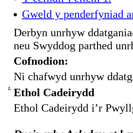
Gweld y penderfyniad ar
Derbyn
unrhyw
ddatgania
neu
Swyddog
parthed
unr
Cofnodion:
Ni
chafwyd
unrhyw
ddatg
2.
Ethol Cadeirydd
Ethol
Cadeirydd
i’r
Pwyll