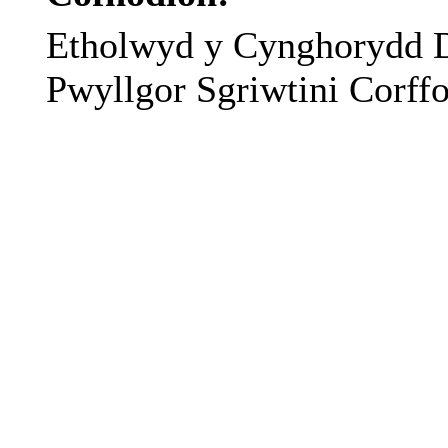
Etholwyd
y
Cynghorydd
D
Pwyllgor
Sgriwtini
Corffo