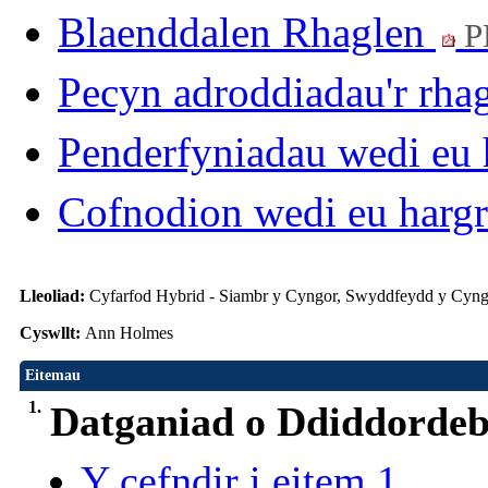
Blaenddalen Rhaglen
P
Pecyn adroddiadau'r rha
Penderfyniadau wedi eu 
Cofnodion wedi eu harg
Lleoliad:
Cyfarfod Hybrid - Siambr y Cyngor, Swyddfeydd y Cyng
Cyswllt:
Ann Holmes
Eitemau
1.
Datganiad o Ddiddorde
Y cefndir i eitem 1.