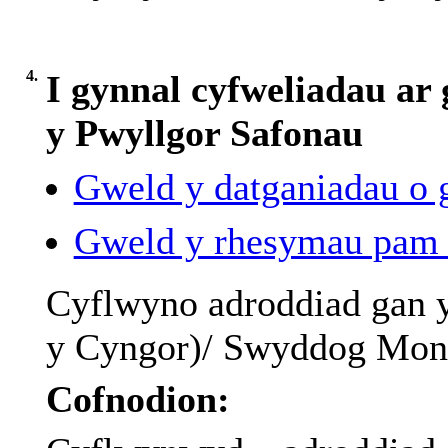
4.
I gynnal cyfweliadau ar
y Pwyllgor Safonau
Gweld y datganiadau o g
Gweld y rhesymau pam f
Cyflwyno
adroddiad
gan
y
y
Cyngor
)/
Swyddog
Moni
Cofnodion: