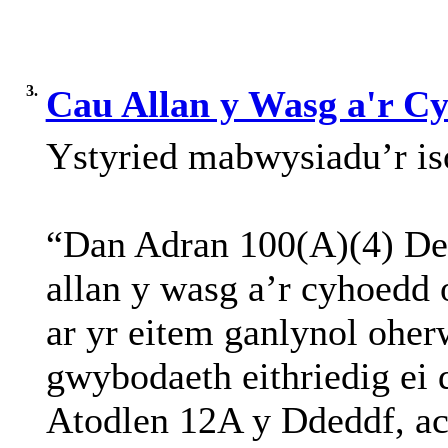
3.
Cau Allan y Wasg a'r C
Ystyried
mabwysiadu’r
i
“Dan
Adran
100(A)(4)
De
allan
y
wasg
a’r
cyhoedd
ar
yr
eitem
ganlynol
oher
gwybodaeth
eithriedig
ei
Atodlen
12A y
Ddeddf
, a