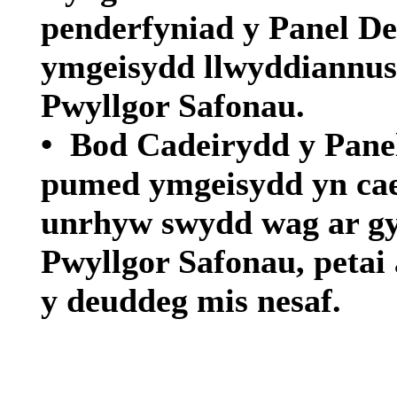
penderfyniad
y Panel
De
ymgeisydd
llwyddiannus
Pwyllgor
Safonau
.
•
Bod
Cadeirydd
y Pane
pumed
ymgeisydd
yn
ca
unrhyw
swydd
wag
ar
g
Pwyllgor
Safonau
,
petai
y
deuddeg
mis
nesaf
.