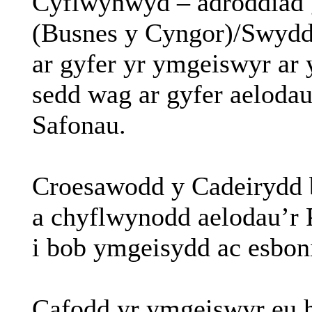
Cyflwynwyd
–
adroddiad
(
Busnes
y
Cyngor
)/
Swydd
ar
gyfer
yr
ymgeiswyr
ar
sedd
wag
ar
gyfer
aeloda
Safonau
.
Croesawodd
y
Cadeirydd
a
chyflwynodd
aelodau’r
P
i
bob
ymgeisydd
ac
esbon
Cafodd
yr
ymgeiswyr
eu