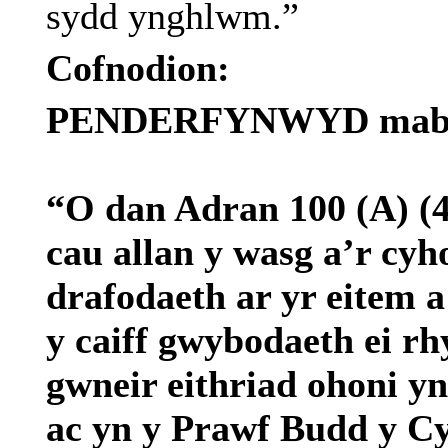
sydd
ynghlwm
.”
Cofnodion:
PENDERFYNWYD mabwys
“O dan Adran 100 (A) (4
cau allan y wasg a’r cyh
drafodaeth ar yr eitem 
y caiff gwybodaeth ei r
gwneir eithriad ohoni y
ac yn y Prawf Budd y C