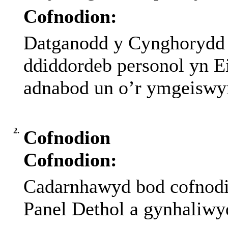
Cofnodion:
Datganodd y Cynghorydd 
ddiddordeb personol yn Ei
adnabod un o’r ymgeiswy
2.
Cofnodion
Cofnodion:
Cadarnhawyd bod cofnodio
Panel Dethol a gynhaliwy