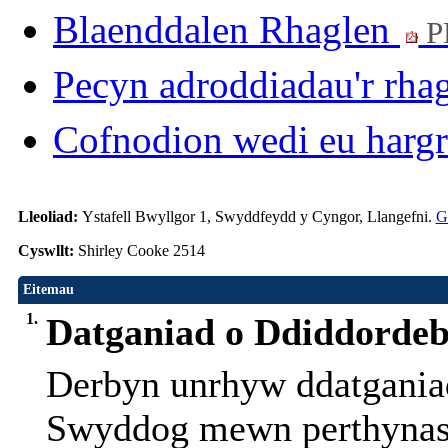
Blaenddalen Rhaglen
P
Pecyn adroddiadau'r rha
Cofnodion wedi eu harg
Lleoliad:
Ystafell Bwyllgor 1, Swyddfeydd y Cyngor, Llangefni.
G
Cyswllt:
Shirley Cooke 2514
Eitemau
1.
Datganiad o Ddiddorde
Derbyn unrhyw ddatgania
Swyddog mewn perthynas 