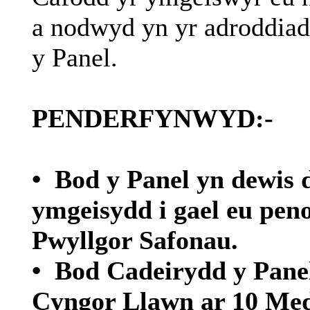
a
nodwyd
yn
yr
adroddiad
y Panel.
PENDERFYNWYD:-
•
Bod y Panel
yn
dewis
ymgeisydd
i
gael
eu
peno
Pwyllgor
Safonau
.
•
Bod
Cadeirydd
y Pane
Cyngor
Llawn
ar
10 Med