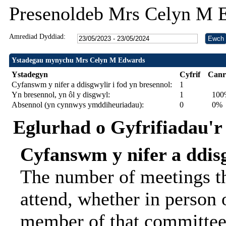
Presenoldeb Mrs Celyn M 
Amrediad Dyddiad:
Ystadegau mynychu Mrs Celyn M Edwards
Ystadegyn
Cyfrif
Canr
Cyfanswm y nifer a ddisgwylir i fod yn bresennol:
1
Yn bresennol, yn ôl y disgwyl:
1
100
Absennol (yn cynnwys ymddiheuriadau):
0
0%
Eglurhad o Gyfrifiadau'r
Cyfanswm y nifer a ddisg
The number of meetings th
attend, whether in person o
member of that committee.