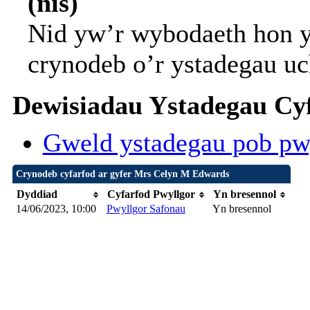
(nis)
Nid yw’r wybodaeth hon y
crynodeb o’r ystadegau uc
Dewisiadau Ystadegau Cyf
Gweld ystadegau pob pw
Crynodeb cyfarfod ar gyfer Mrs Celyn M Edwards
Dyddiad
Cyfarfod Pwyllgor
Yn bresennol
14/06/2023, 10:00
Pwyllgor Safonau
Yn bresennol