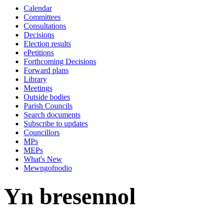
Calendar
10:00
Committees
Consultations
Decisions
Election results
ePetitions
Forthcoming Decisions
Forward plans
Library
Meetings
Outside bodies
Parish Councils
Search documents
Subscribe to updates
Councillors
MPs
MEPs
What's New
Mewngofnodio
Yn bresennol