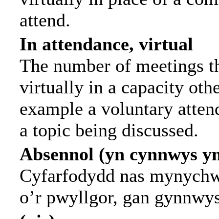
attend.
In attendance, virtual
The number of meetings th
virtually in a capacity ot
example a voluntary attend
a topic being discussed.
Absennol (yn cynnwys y
Cyfarfodydd nas mynychwy
o’r pwyllgor, gan gynnwy