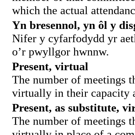
which the actual attendanc
Yn bresennol, yn ôl y di
Nifer y cyfarfodydd yr ae
o’r pwyllgor hwnnw.
Present, virtual
The number of meetings th
virtually in their capacit
Present, as substitute, vi
The number of meetings th
virtually in place of a c