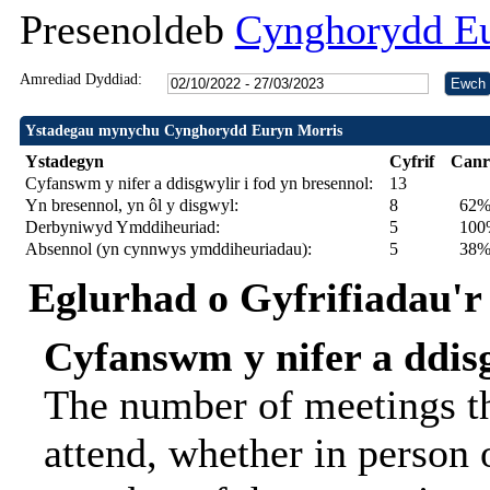
Presenoldeb
Cynghorydd Eu
Amrediad Dyddiad:
Ystadegau mynychu Cynghorydd Euryn Morris
Ystadegyn
Cyfrif
Canr
Cyfanswm y nifer a ddisgwylir i fod yn bresennol:
13
Yn bresennol, yn ôl y disgwyl:
8
62
Derbyniwyd Ymddiheuriad:
5
100%
Absennol (yn cynnwys ymddiheuriadau):
5
38
Eglurhad o Gyfrifiadau'r
Cyfanswm y nifer a ddisg
The number of meetings th
attend, whether in person o