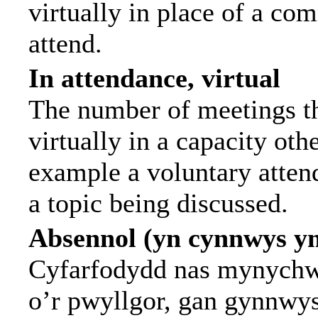
virtually in place of a c
attend.
In attendance, virtual
The number of meetings th
virtually in a capacity ot
example a voluntary attend
a topic being discussed.
Absennol (yn cynnwys y
Cyfarfodydd nas mynychwy
o’r pwyllgor, gan gynnwy