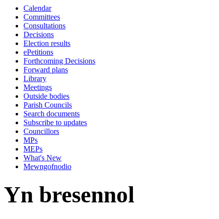
Calendar
14:00
14:00
14:00
14:00
10:00
14:00
14:00
14:00
14
14
14
09
14
Committees
Consultations
Decisions
Election results
ePetitions
Forthcoming Decisions
Forward plans
Library
Meetings
Outside bodies
Parish Councils
Search documents
Subscribe to updates
Councillors
MPs
MEPs
What's New
Mewngofnodio
Yn bresennol