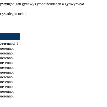
r pwyllgor, gan gynnwys ymddiheuriadau a gyflwynwyd.
r ystadegau uchod.
bresennol
bresennol
bresennol
bresennol
bresennol
bresennol
bresennol
bresennol
bresennol
bresennol
bresennol
bresennol