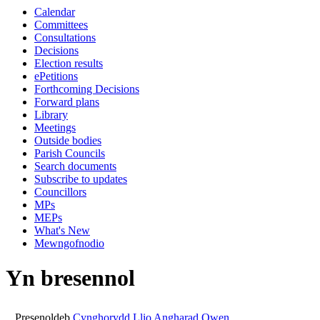
Calendar
14:00
14:00
14:00
14:00
14:00
14:00
14:00
10:00
13:30
14:00
14:00
Committees
Consultations
Decisions
Election results
ePetitions
Forthcoming Decisions
Forward plans
Library
Meetings
Outside bodies
Parish Councils
Search documents
Subscribe to updates
Councillors
MPs
MEPs
What's New
Mewngofnodio
Yn bresennol
Presenoldeb
Cynghorydd Llio Angharad Owen