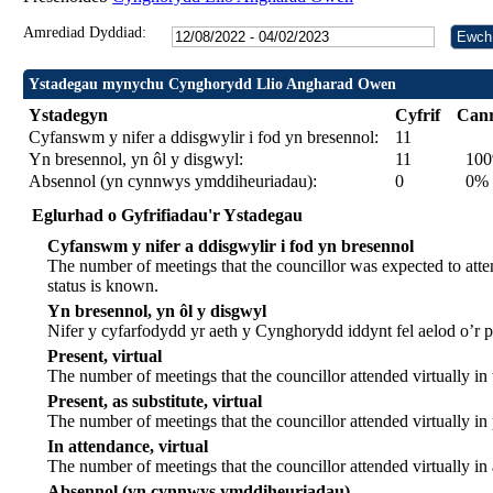
Amrediad Dyddiad:
Ystadegau mynychu Cynghorydd Llio Angharad Owen
Ystadegyn
Cyfrif
Can
Cyfanswm y nifer a ddisgwylir i fod yn bresennol:
11
Yn bresennol, yn ôl y disgwyl:
11
10
Absennol (yn cynnwys ymddiheuriadau):
0
0%
Eglurhad o Gyfrifiadau'r Ystadegau
Cyfanswm y nifer a ddisgwylir i fod yn bresennol
The number of meetings that the councillor was expected to atten
status is known.
Yn bresennol, yn ôl y disgwyl
Nifer y cyfarfodydd yr aeth y Cynghorydd iddynt fel aelod o’r
Present, virtual
The number of meetings that the councillor attended virtually in
Present, as substitute, virtual
The number of meetings that the councillor attended virtually i
In attendance, virtual
The number of meetings that the councillor attended virtually in
Absennol (yn cynnwys ymddiheuriadau)