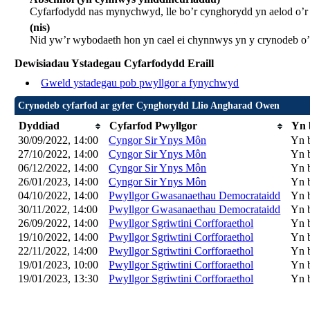
Cyfarfodydd nas mynychwyd, lle bo’r cynghorydd yn aelod o’
(nis)
Nid yw’r wybodaeth hon yn cael ei chynnwys yn y crynodeb o’
Dewisiadau Ystadegau Cyfarfodydd Eraill
Gweld ystadegau pob pwyllgor a fynychwyd
Crynodeb cyfarfod ar gyfer Cynghorydd Llio Angharad Owen
Dyddiad
Cyfarfod Pwyllgor
Yn 
30/09/2022, 14:00
Cyngor Sir Ynys Môn
Yn 
27/10/2022, 14:00
Cyngor Sir Ynys Môn
Yn 
06/12/2022, 14:00
Cyngor Sir Ynys Môn
Yn 
26/01/2023, 14:00
Cyngor Sir Ynys Môn
Yn 
04/10/2022, 14:00
Pwyllgor Gwasanaethau Democrataidd
Yn 
30/11/2022, 14:00
Pwyllgor Gwasanaethau Democrataidd
Yn 
26/09/2022, 14:00
Pwyllgor Sgriwtini Corfforaethol
Yn 
19/10/2022, 14:00
Pwyllgor Sgriwtini Corfforaethol
Yn 
22/11/2022, 14:00
Pwyllgor Sgriwtini Corfforaethol
Yn 
19/01/2023, 10:00
Pwyllgor Sgriwtini Corfforaethol
Yn 
19/01/2023, 13:30
Pwyllgor Sgriwtini Corfforaethol
Yn 