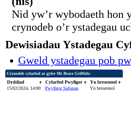
(nis)
Nid yw’r wybodaeth hon y
crynodeb o’r ystadegau uc
Dewisiadau Ystadegau Cyf
Gweld ystadegau pob pw
Crynodeb cyfarfod ar gyfer Mr Brace Griffiths
Dyddiad
Cyfarfod Pwyllgor
Yn bresennol
15/02/2024, 14:00
Pwyllgor Safonau
Yn bresennol