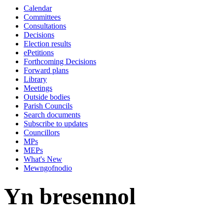
Calendar
14:00
Committees
Consultations
Decisions
Election results
ePetitions
Forthcoming Decisions
Forward plans
Library
Meetings
Outside bodies
Parish Councils
Search documents
Subscribe to updates
Councillors
MPs
MEPs
What's New
Mewngofnodio
Yn bresennol