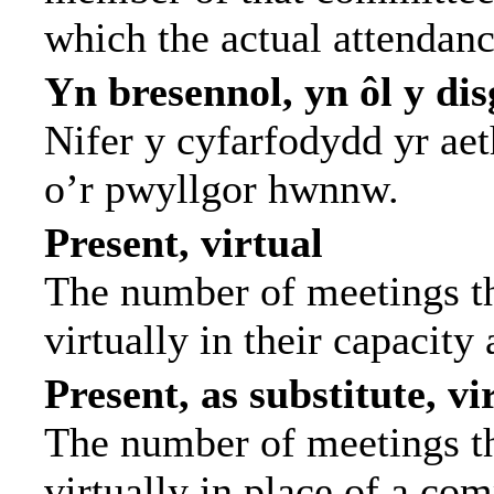
which the actual attendanc
Yn bresennol, yn ôl y di
Nifer y cyfarfodydd yr ae
o’r pwyllgor hwnnw.
Present, virtual
The number of meetings th
virtually in their capacit
Present, as substitute, vi
The number of meetings th
virtually in place of a c