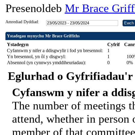
Presenoldeb
Mr Brace Griff
Amrediad Dyddiad:
Ystadegau mynychu Mr Brace Griffiths
Ystadegyn
Cyfrif
Canr
Cyfanswm y nifer a ddisgwylir i fod yn bresennol:
1
Yn bresennol, yn ôl y disgwyl:
1
100
Absennol (yn cynnwys ymddiheuriadau):
0
0%
Eglurhad o Gyfrifiadau'r
Cyfanswm y nifer a ddisg
The number of meetings th
attend, whether in person o
member of that committee.