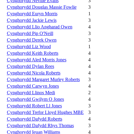
Cynghorydd Neville Evans
3
Cynghorydd Douglas Massie Fowlie
3
Cynghorydd Euryn Morris
1
Cynghorydd Jackie Lewis
3
Cynghorydd Llio Angharad Owen
4
Cynghorydd Pip O'Neill
3
Cynghorydd Derek Owen
3
Cynghorydd Liz Wood
1
Cynghorydd Keith Roberts
4
Cynghorydd Aled Morris Jones
4
Cynghorydd Dylan Rees
4
Cynghorydd Nicola Roberts
4
Cynghorydd Margaret Murley Roberts
3
Cynghorydd Carwyn Jones
4
Cynghorydd Llinos Medi
2
Cynghorydd Gwilym O Jones
4
Cynghorydd Robert Ll Jones
3
Cynghorydd Trefor Lloyd Hughes MBE
3
Cynghorydd Dafydd Roberts
4
Cynghorydd Dafydd Rhys Thomas
3
Cynghorydd Ieuan Williams
4