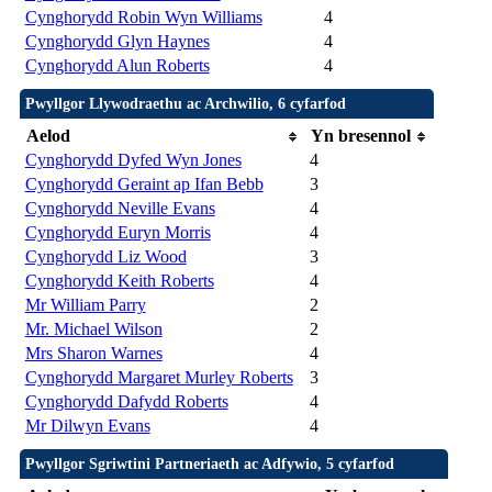
Cynghorydd Robin Wyn Williams
4
Cynghorydd Glyn Haynes
4
Cynghorydd Alun Roberts
4
Pwyllgor Llywodraethu ac Archwilio, 6 cyfarfod
Aelod
Yn bresennol
Cynghorydd Dyfed Wyn Jones
4
Cynghorydd Geraint ap Ifan Bebb
3
Cynghorydd Neville Evans
4
Cynghorydd Euryn Morris
4
Cynghorydd Liz Wood
3
Cynghorydd Keith Roberts
4
Mr William Parry
2
Mr. Michael Wilson
2
Mrs Sharon Warnes
4
Cynghorydd Margaret Murley Roberts
3
Cynghorydd Dafydd Roberts
4
Mr Dilwyn Evans
4
Pwyllgor Sgriwtini Partneriaeth ac Adfywio, 5 cyfarfod