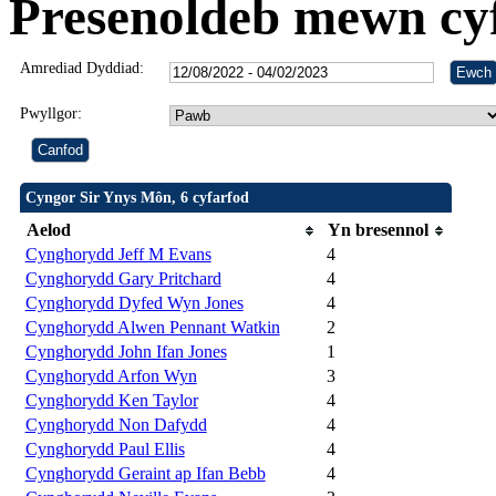
Presenoldeb mewn cy
Amrediad Dyddiad:
Pwyllgor:
Cyngor Sir Ynys Môn, 6 cyfarfod
Aelod
Yn bresennol
Cynghorydd Jeff M Evans
4
Cynghorydd Gary Pritchard
4
Cynghorydd Dyfed Wyn Jones
4
Cynghorydd Alwen Pennant Watkin
2
Cynghorydd John Ifan Jones
1
Cynghorydd Arfon Wyn
3
Cynghorydd Ken Taylor
4
Cynghorydd Non Dafydd
4
Cynghorydd Paul Ellis
4
Cynghorydd Geraint ap Ifan Bebb
4