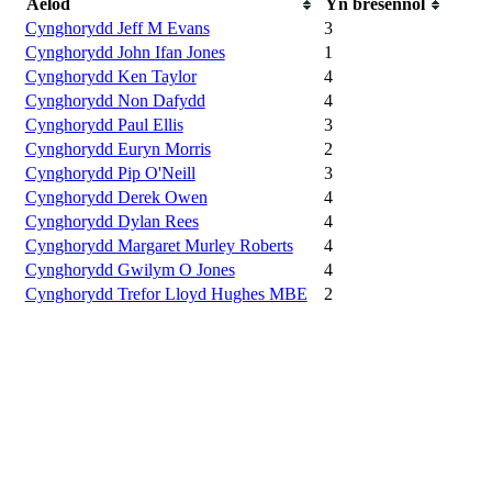
Aelod
Yn bresennol
Cynghorydd Jeff M Evans
3
Cynghorydd John Ifan Jones
1
Cynghorydd Ken Taylor
4
Cynghorydd Non Dafydd
4
Cynghorydd Paul Ellis
3
Cynghorydd Euryn Morris
2
Cynghorydd Pip O'Neill
3
Cynghorydd Derek Owen
4
Cynghorydd Dylan Rees
4
Cynghorydd Margaret Murley Roberts
4
Cynghorydd Gwilym O Jones
4
Cynghorydd Trefor Lloyd Hughes MBE
2