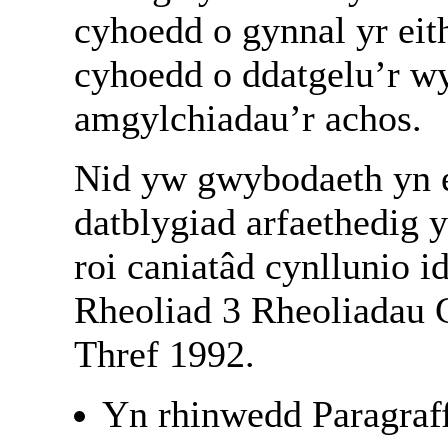
cyhoedd o gynnal yr eit
cyhoedd o ddatgelu’r wy
amgylchiadau’r achos.
Nid yw gwybodaeth yn 
datblygiad arfaethedig y
roi caniatâd cynllunio i
Rheoliad 3 Rheoliadau 
Thref 1992.
Yn rhinwedd Paragraf