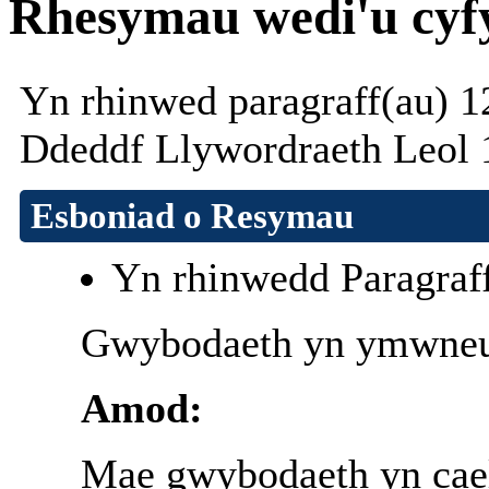
Rhesymau wedi'u cyf
Yn rhinwed paragraff(au) 1
Ddeddf Llywordraeth Leol 
Esboniad o Resymau
Yn rhinwedd Paragraf
Gwybodaeth yn ymwneud
Amod:
Mae gwybodaeth yn cael 