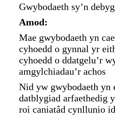
Gwybodaeth sy’n debygo
Amod:
Mae gwybodaeth yn cael 
cyhoedd o gynnal yr eit
cyhoedd o ddatgelu’r wy
amgylchiadau’r achos
Nid yw gwybodaeth yn 
datblygiad arfaethedig y
roi caniatâd cynllunio i