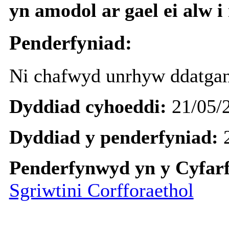
yn amodol ar gael ei alw 
Penderfyniad:
Ni
chafwyd
unrhyw
ddatga
Dyddiad cyhoeddi:
21/05/
Dyddiad y penderfyniad:
Penderfynwyd yn y Cyfar
Sgriwtini Corfforaethol