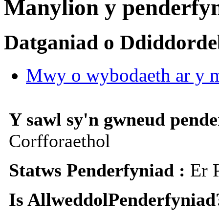
Manylion y penderfy
Datganiad o Ddiddorde
Mwy o wybodaeth ar y m
Y sawl sy'n gwneud pende
Corfforaethol
Statws Penderfyniad :
Er 
Is AllweddolPenderfyniad