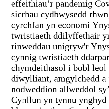
effeithiau’r pandemig Cov
sicrhau cydbwysedd rhwng 
cyrchfan yn economi Yny
twristiaeth ddilyffethair 
rinweddau unigryw'r Ynys
cynnig twristiaeth ddarp
chymdeithasol i bobl leol
diwylliant, amgylchedd a 
nodweddion allweddol sy’
Cynllun yn tynnu ynghyd y