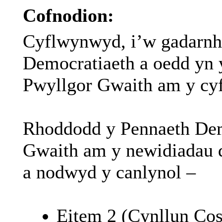
Cofnodion:
Cyflwynwyd, i’w gadarnh
Democratiaeth a oedd yn 
Pwyllgor Gwaith am y cyf
Rhoddodd y Pennaeth Dem
Gwaith am y newidiadau d
a nodwyd y canlynol –
Eitem 2 (Cynllun Co