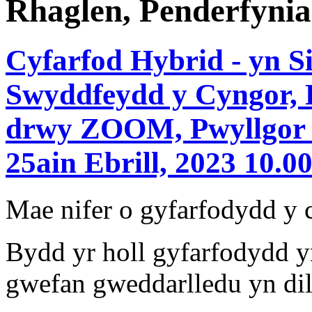
Rhaglen, Penderfynia
Cyfarfod Hybrid - yn S
Swyddfeydd y Cyngor, L
drwy ZOOM, Pwyllgor 
25ain Ebrill, 2023 10.00
Mae nifer o gyfarfodydd y
Bydd yr holl gyfarfodydd y
gwefan gweddarlledu yn dil