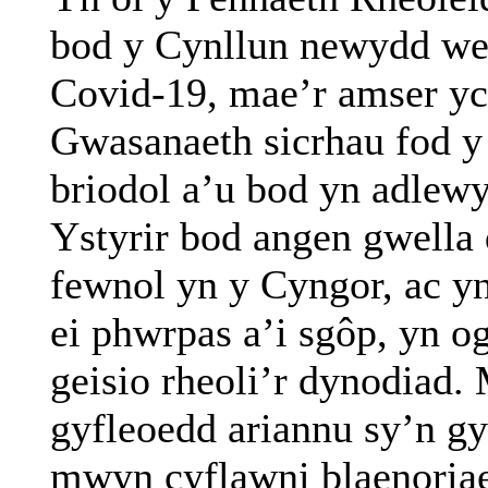
bod y Cynllun newydd we
Covid-19, mae’r amser yc
Gwasanaeth sicrhau fod y
briodol a’u bod yn adlewy
Ystyrir bod angen gwella
fewnol yn y Cyngor, ac yn
ei phwrpas a’i sgôp, yn o
geisio rheoli’r dynodiad
gyfleoedd ariannu sy’n g
mwyn cyflawni blaenoriae