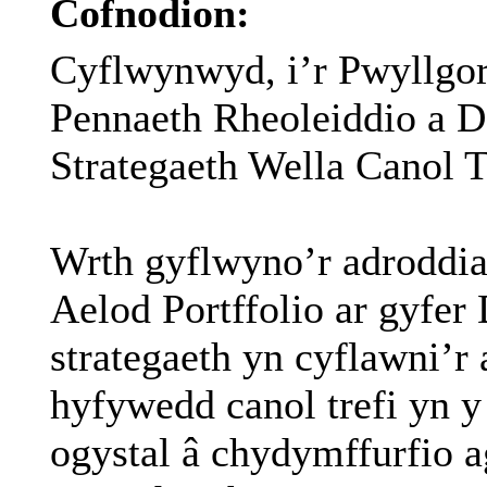
Cofnodion:
Cyflwynwyd, i’r Pwyllgor 
Pennaeth Rheoleiddio a 
Strategaeth Wella Canol 
Wrth gyflwyno’r adroddia
Aelod Portffolio ar gyfe
strategaeth yn cyflawni’
hyfywedd canol trefi yn 
ogystal â chydymffurfio a