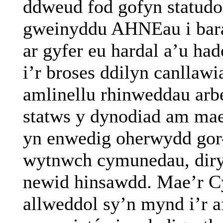
ddweud fod gofyn statudol
gweinyddu
AHNEau
i bar
ar gyfer eu hardal a’u ha
i’r broses ddilyn canllaw
amlinellu rhinweddau arb
statws y dynodiad am mae
yn enwedig oherwydd
gor
wytnwch cymunedau, dir
newid hinsawdd. Mae’r C
allweddol sy’n mynd i’r a