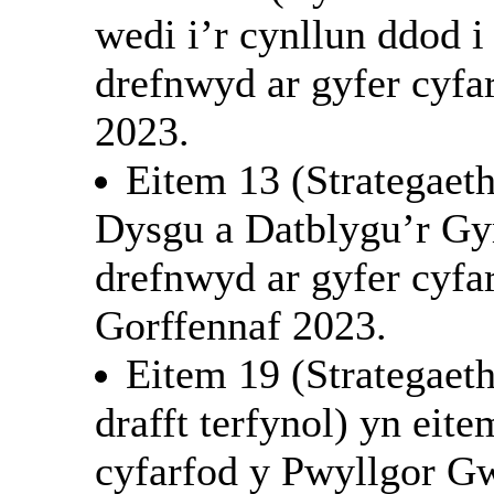
wedi i’r cynllun ddod 
drefnwyd ar gyfer cyfa
2023.
Eitem 13 (Strategae
Dysgu a Datblygu’r Gy
drefnwyd ar gyfer cyfa
Gorffennaf 2023.
Eitem 19 (Strategaet
drafft terfynol) yn eit
cyfarfod y Pwyllgor Gw