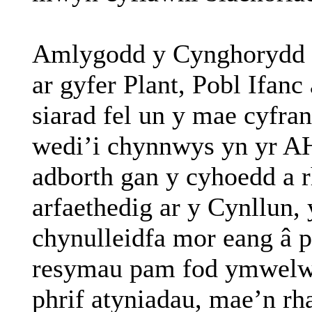
Amlygodd y Cynghorydd Ga
ar gyfer Plant, Pobl Ifan
siarad fel un y mae cyfran
wedi’i chynnwys yn yr 
adborth gan y cyhoedd a 
arfaethedig ar y Cynllun,
chynulleidfa mor eang â 
resymau pam fod ymwelwyr
phrif atyniadau, mae’n rh