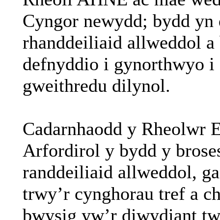
Cyngor newydd; bydd yn 
rhanddeiliaid allweddol a
defnyddio i gynorthwyo i 
gweithredu dilynol.
Cadarnhaodd y Rheolwr 
Arfordirol y bydd y bros
randdeiliaid
allweddol, g
trwy’r cynghorau tref a 
bwysig yw’r diwydiant twr