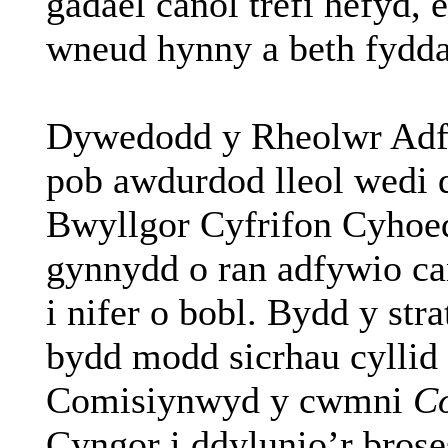
gadael canol trefi hefyd,
wneud hynny a beth fydda
Dywedodd y Rheolwr Adfy
pob awdurdod lleol wedi d
Bwyllgor Cyfrifon Cyhoe
gynnydd o ran adfywio ca
i nifer o bobl. Bydd y str
bydd modd sicrhau cyllid 
Comisiynwyd y cwmni
C
Cyngor i ddylunio’r brose