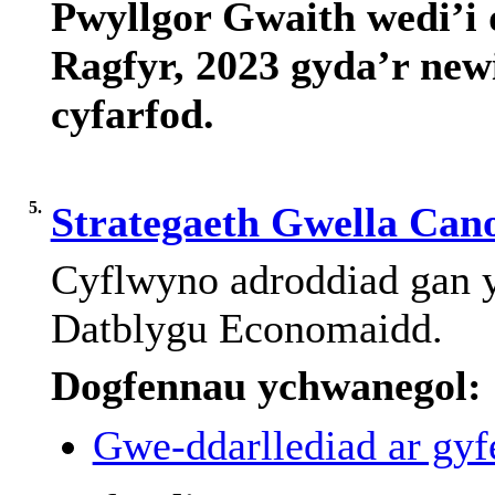
Pwyllgor Gwaith
wedi’i
Ragfyr
, 2023
gyda’r
new
cyfarfod
.
5.
Strategaeth Gwella Can
Cyflwyno
adroddiad
gan
y
Datblygu
Economaidd
.
Dogfennau ychwanegol:
Gwe-ddarllediad ar gyfe