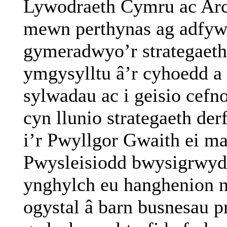
Lywodraeth Cymru ac Arc
mewn perthynas ag adfywi
gymeradwyo’r strategaeth
ymgysylltu â’r cyhoedd a 
sylwadau ac i geisio cefno
cyn llunio strategaeth de
i’r Pwyllgor Gwaith ei m
Pwysleisiodd bwysigrwyd
ynghylch eu hanghenion nh
ogystal â barn busnesau p