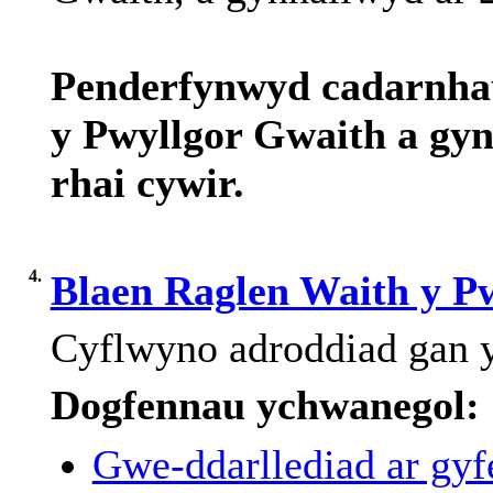
Penderfynwyd
cadarnha
y Pwyllgor Gwaith a
gyn
rhai
cywir
.
4.
Blaen Raglen Waith y P
Cyflwyno
adroddiad
gan
y
Dogfennau ychwanegol:
Gwe-ddarllediad ar gyfe