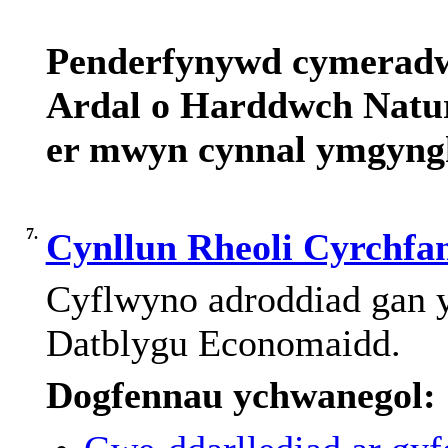
Penderfynywd
cymerad
Ardal
o
Harddwch
Natu
er
mwyn
cynnal
ymgyng
7.
Cynllun Rheoli Cyrchfa
Cyflwyno
adroddiad
gan
y
Datblygu
Economaidd
.
Dogfennau ychwanegol: