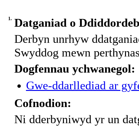
1.
Datganiad o Ddiddorde
Derbyn
unrhyw
ddatgania
Swyddog
mewn
perthyna
Dogfennau ychwanegol:
Gwe-ddarllediad ar gyfe
Cofnodion:
Ni dderbyniwyd yr un dat