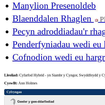
Manylion Presenoldeb
Blaenddalen Rhaglen
P
Pecyn adroddiadau'r rha
Penderfyniadau wedi eu 
Cofnodion wedi eu harg
Lleoliad:
Cyfarfod Hybrid - yn Siambr y Cyngor, Swyddfeydd y C
Cyswllt:
Ann Holmes
Cyfryngau
Gweler y gwe-ddarllediad