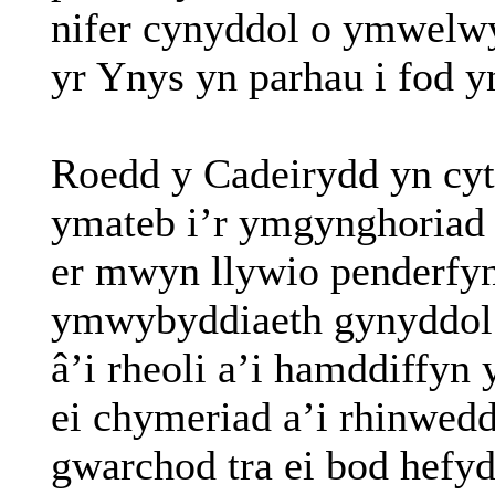
nifer cynyddol o ymwelwyr
yr Ynys yn parhau i fod y
Roedd y Cadeirydd yn cyt
ymateb i’r ymgynghoriad
er mwyn llywio penderfyn
ymwybyddiaeth gynyddol
â’i rheoli a’i hamddiffyn
ei chymeriad a’i rhinwedd
gwarchod tra ei bod hefy