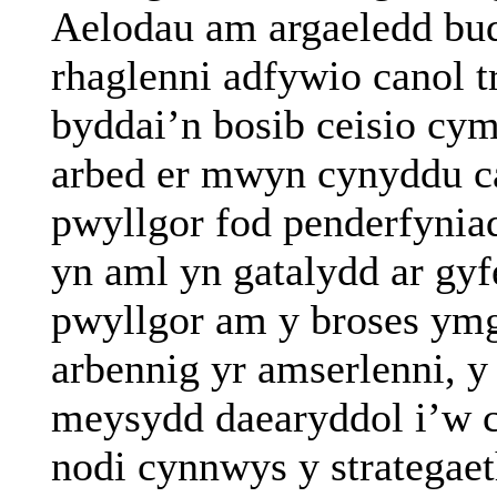
Aelodau am argaeledd bud
rhaglenni adfywio canol t
byddai’n bosib ceisio cym
arbed er mwyn cynyddu
c
pwyllgor fod penderfyni
yn aml yn gatalydd ar gyf
pwyllgor am y broses ym
arbennig yr amserlenni, y 
meysydd daearyddol i’w 
nodi cynnwys y strategaet