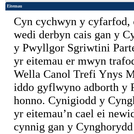
Eitemau
Cyn cychwyn y cyfarfod,
wedi derbyn cais gan y C
y Pwyllgor
Sgriwtini
Part
yr eitemau er mwyn trafod
Wella Canol Trefi Ynys M
iddo gyflwyno adborth y
honno. Cynigiodd y Cyngh
yr eitemau’n cael ei newid
cynnig gan y Cynghorydd 