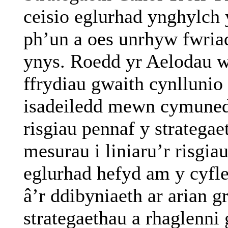
ceisio eglurhad ynghylch y
ph’un
a oes unrhyw fwriad 
ynys. Roedd yr Aelodau we
ffrydiau gwaith cynllunio 
isadeiledd mewn cymuned
risgiau pennaf y strategae
mesurau i liniaru’r risgi
eglurhad hefyd am y cyfle
â’r ddibyniaeth ar arian g
strategaethau a rhaglenni