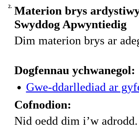
2.
Materion brys ardystiwy
Swyddog Apwyntiedig
Dim
materion
brys
ar
ade
Dogfennau ychwanegol:
Gwe-ddarllediad ar gyfe
Cofnodion:
Nid oedd dim i’w adrodd.