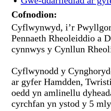
Gwe-ddarllediad ar gyfe
Cofnodion:
Cyflwynwyd, i’r Pwyllgor 
Pennaeth Rheoleiddio a 
cynnwys y Cynllun Rheoli
Cyflwynodd y Cynghorydd 
ar gyfer Hamdden, Twristi
oedd yn amlinellu dyheada
cyrchfan yn ystod y 5 mly