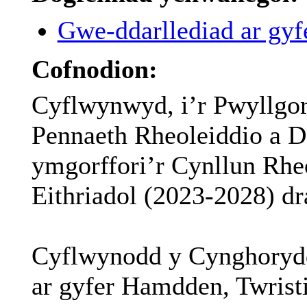
Gwe-ddarllediad ar gyfe
Cofnodion:
Cyflwynwyd, i’r Pwyllgor 
Pennaeth Rheoleiddio a 
ymgorffori’r Cynllun Rhe
Eithriadol (2023-2028) dra
Cyflwynodd y Cynghorydd 
ar gyfer Hamdden, Twrist