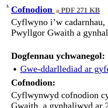
3.
Cofnodion
PDF 271 KB
Cyflwyno
i’w
cadarnhau
,
Pwyllgor Gwaith a
gynha
Dogfennau ychwanegol:
Gwe-ddarllediad ar gyfe
Cofnodion:
Cyflwynwyd cofnodion cyf
Gwaith, a gynhaliwyd ar 