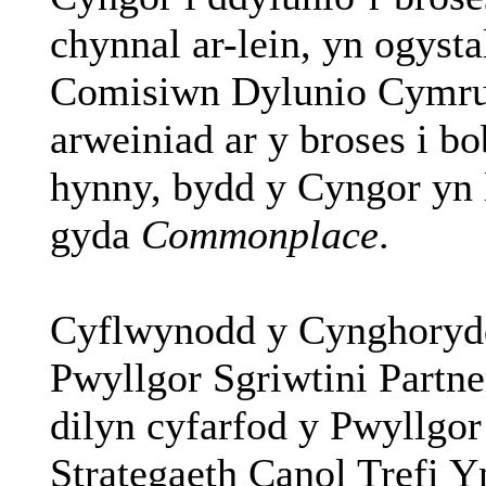
chynnal ar-lein, yn ogyst
Comisiwn Dylunio Cymru 
arweiniad ar y broses i bo
hynny, bydd y Cyngor yn 
gyda
Commonplace
.
Cyflwynodd y Cynghorydd
Pwyllgor
Sgriwtini
Partne
dilyn cyfarfod y Pwyllgor
Strategaeth Canol Trefi 