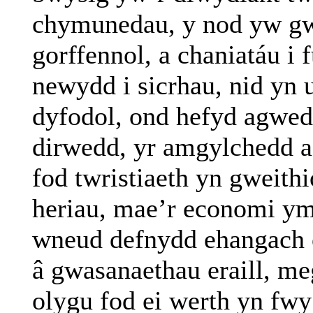
chymunedau, y nod yw gw
gorffennol, a chaniatáu i
newydd i sicrhau, nid yn
dyfodol, ond hefyd agwed
dirwedd, yr amgylchedd a
fod twristiaeth yn gweith
heriau, mae’r economi ym
wneud defnydd ehangach o
â gwasanaethau eraill, me
olygu fod ei werth yn fwy