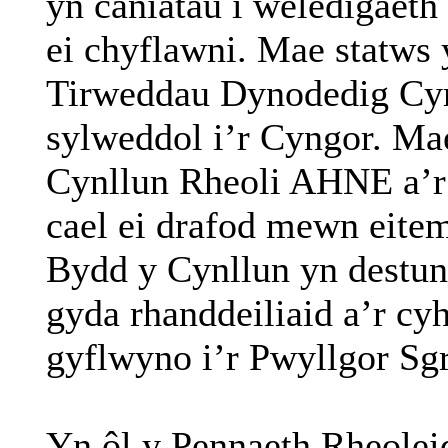
yn caniatáu i weledigaet
ei chyflawni. Mae statws
Tirweddau Dynodedig Cym
sylweddol i’r Cyngor. Ma
Cynllun Rheoli AHNE a’r
cael ei drafod mewn eitem
Bydd y Cynllun yn destu
gyda rhanddeiliaid a’r cy
gyflwyno i’r Pwyllgor
Sgr
Yn ôl y Pennaeth Rheolei