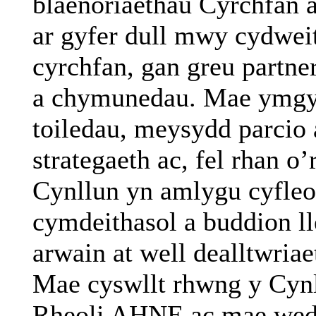
blaenoriaethau Cyrchfan 
ar gyfer dull mwy cydweit
cyrchfan, gan greu partne
a chymunedau. Mae ymgyrc
toiledau, meysydd parcio
strategaeth ac, fel rhan
Cynllun yn amlygu cyfleo
cymdeithasol a buddion ll
arwain at well dealltwria
Mae cyswllt rhwng y Cynl
Rheoli AHNE ac mae wedi’