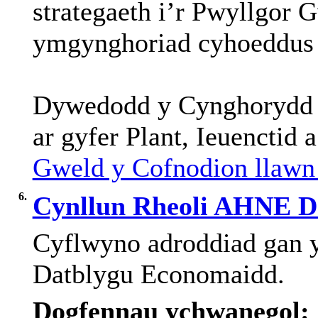
strategaeth i’r Pwyllgor
ymgynghoriad cyhoeddus 
Dywedodd y Cynghorydd Ga
ar gyfer Plant, Ieuenctid 
Gweld y Cofnodion llawn 
6.
Cynllun Rheoli AHNE D
Cyflwyno
adroddiad
gan
y
Datblygu
Economaidd
.
Dogfennau ychwanegol: