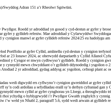
/Swyddog Adran 151 a’r Rheolwr Sgriwtini.
y Pwyllgor. Roedd yr adroddiad yn gosod y cyd-destun ar gyfer y brose
th ar gyfer y gyllideb refeniw. Mae adroddiad y Cyfarwyddwr Swyddo
d y cynigion manwl ar gyfer cyllideb refeniw 2024/25 eu hadolygu am
 Portffolio ar gyfer Cyllid, amlinellu cyd-destun y cynigion terfynol
arfod ar 23 Ionawr 2024, ac oherwydd darpariaeth y Cyllid Allanol 
redinol y Cyngor er mwyn cydbwyso’r gyllideb. Roedd y cynigion gwrei
 ar y cynnydd mewn chwyddiant o’r gyllideb ddynodedig i ysgolion o
 Atodiad 2 yr adroddiad, gydag addysg ac ysgolion, cefnogi plant ac oe
dau wedi digwydd ers cyflwyno’r cynigion gwreiddiol ar gyfer cylli
ff sy’n codi ardollau a sefydliadau eraill sy’n derbyn cyfraniad gan
nydd mewn cyllid ar gyfer cynghorau yn Lloegr, a throsglwyddo tri gran
di rhoi ychydig o hyblygrwydd i’r Pwyllgor Gwaith ynghylch y cynnig t
feniw i’w weld yn Nhabl 2, paragraff 5.6, sydd wedi arwain at gyllideb