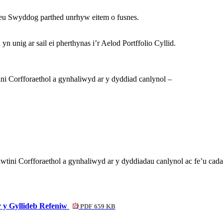
eu
Swyddog
parthed
unrhyw
eitem
o
fusnes
.
 unig ar sail ei pherthynas i’r Aelod Portffolio Cyllid.
ini
Corfforaethol
a
gynhaliwyd
ar
y
dyddiad
canlynol
–
ini Corfforaethol a gynhaliwyd ar y dyddiadau canlynol ac fe’u cada
r y Gyllideb Refeniw
PDF 659 KB