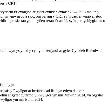
snes y CRT.
yriaeth i’r cynigion ar gyfer cyllideb cyfalaf 2024/25. Ymhlith y
ddol yn ymwneud â stoc, oni bai am y CRT sy’n cael ei wario ar stoc
blhau prosiectau grant cyfleusterau i’r anabl, sy’n peri goblygiadau o
 er mwyn ystyried y cynigion terfynol ar gyfer Cyllideb Refeniw a
i adolygu.
 gais y Pwyllgor ar berfformiad lleol yn erbyn dau o’r
refnu ar gyfer cyfarfod y Pwyllgor ym mis Mawrth 2024, yn ogystal
Pwyllgor ym mis Ebrill 2024.