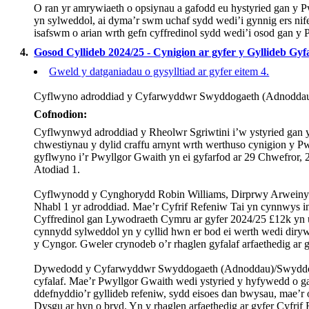
O ran yr amrywiaeth o opsiynau a gafodd eu hystyried gan y P
yn sylweddol, ai dyma’r swm uchaf sydd wedi’i gynnig ers nife
isafswm o arian wrth gefn cyffredinol sydd wedi’i osod gan y P
4.
Gosod Cyllideb 2024/25 - Cynigion ar gyfer y Gyllideb Gyf
Gweld y datganiadau o gysylltiad ar gyfer eitem 4.
Cyflwyno
adroddiad
y
Cyfarwyddwr
Swyddogaeth
(
Adnodda
Cofnodion:
Cyflwynwyd adroddiad y Rheolwr
Sgriwtini
i’w ystyried gan y
chwestiynau y dylid craffu arnynt wrth werthuso cynigion y 
gyflwyno i’r Pwyllgor Gwaith yn ei gyfarfod ar 29 Chwefror, 2
Atodiad 1.
Cyflwynodd y Cynghorydd Robin Williams, Dirprwy Arweinydd ac
Nhabl 1 yr adroddiad. Mae’r Cyfrif Refeniw Tai yn cynnwys inc
Cyffredinol gan Lywodraeth Cymru ar gyfer 2024/25 £12k yn 
cynnydd sylweddol yn y cyllid hwn er bod ei werth wedi diry
y Cyngor. Gweler crynodeb o’r rhaglen gyfalaf arfaethedig ar
Dywedodd y Cyfarwyddwr Swyddogaeth (Adnoddau)/Swyddog Ad
cyfalaf. Mae’r Pwyllgor Gwaith wedi ystyried y hyfywedd o gae
ddefnyddio’r gyllideb refeniw, sydd eisoes dan bwysau, mae’
Dysgu ar hyn o bryd. Yn y rhaglen arfaethedig ar gyfer Cyfri