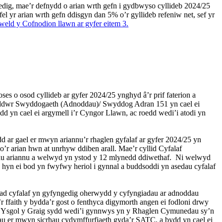
edig, mae’r defnydd o arian wrth gefn i gydbwyso cyllideb 2024/25
 yr arian wrth gefn ddisgyn dan 5% o’r gyllideb refeniw net, sef yr
eld y Cofnodion llawn ar gyfer eitem 3.
ses o osod cyllideb ar gyfer 2024/25 ynghyd â’r prif faterion a
rwyddwr Swyddogaeth (Adnoddau)/ Swyddog Adran 151 yn cael ei
dd yn cael ei argymell i’r Cyngor Llawn, ac roedd wedi’i atodi yn
 ar gael er mwyn ariannu’r rhaglen gyfalaf ar gyfer 2024/25 yn
’r arian hwn at unrhyw ddiben arall. Mae’r cyllid Cyfalaf
au ariannu a welwyd yn ystod y 12 mlynedd ddiwethaf.
Ni welwyd
yn ei bod yn fwyfwy heriol i gynnal a buddsoddi yn asedau cyfalaf
 cyfalaf yn gyfyngedig oherwydd y cyfyngiadau ar adnoddau
 ffaith y bydda’r gost o fenthyca digymorth angen ei fodloni drwy
iad Ysgol y Graig sydd wedi’i gynnwys yn y Rhaglen Cymunedau sy’n
hau er mwyn sicrhau cydymffurfiaeth gyda’r SATC, a bydd yn cael ei