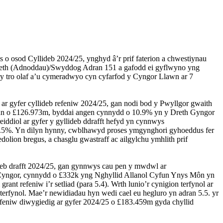
s o osod Cyllideb 2024/25, ynghyd â’r prif faterion a chwestiynau
gaeth (Adnoddau)/Swyddog Adran 151 a gafodd ei gyflwyno yng
 y tro olaf a’u cymeradwyo cyn cyfarfod y Cyngor Llawn ar 7
 ar gyfer cyllideb refeniw 2024/25, gan nodi bod y Pwyllgor gwaith
Cyfun o £126.973m, byddai angen cynnydd o 10.9% yn y Dreth Gyngor
ddiol ar gyfer y gyllideb ddrafft hefyd yn cynnwys
 2.5%. Yn dilyn hynny, cwblhawyd proses ymgynghori gyhoeddus fer
dolion bregus, a chasglu gwastraff ac ailgylchu ymhlith prif
deb drafft 2024/25, gan gynnwys cau pen y mwdwl ar
 y Cyngor, cynnydd o £332k yng Nghyllid Allanol Cyfun Ynys Môn yn
t refeniw i’r setliad (para 5.4). Wrth lunio’r cynigion terfynol ar
erfynol. Mae’r newidiadau hyn wedi cael eu hegluro yn adran 5.5. yr
 refeniw diwygiedig ar gyfer 2024/25 o £183.459m gyda chyllid