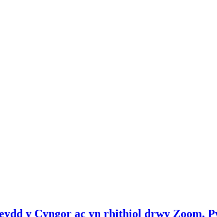
eydd y Cyngor ac yn rhithiol drwy Zoom, P