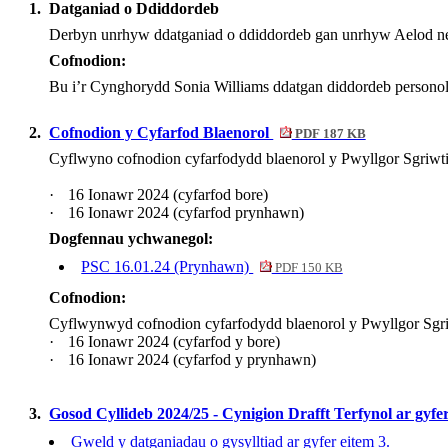
1.
Datganiad o Ddiddordeb
Derbyn
unrhyw
ddatganiad
o
ddiddordeb
gan
unrhyw
Aelod
n
Cofnodion:
Bu i’r Cynghorydd Sonia Williams ddatgan diddordeb personol yn
2.
Cofnodion y Cyfarfod Blaenorol
PDF 187 KB
Cyflwyno
cofnodion
cyfarfodydd
blaenorol
y Pwyllgor
Sgriwt
·
16
Ionawr
2024 (
cyfarfod
bore)
·
16
Ionawr
2024 (
cyfarfod
prynhawn
)
Dogfennau ychwanegol:
PSC 16.01.24 (Prynhawn)
PDF 150 KB
Cofnodion:
Cyflwynwyd cofnodion cyfarfodydd blaenorol y Pwyllgor Sgriwt
·
16 Ionawr 2024 (cyfarfod y bore)
·
16 Ionawr 2024 (cyfarfod y prynhawn)
3.
Gosod Cyllideb 2024/25 - Cynigion Drafft Terfynol ar gyfe
Gweld y datganiadau o gysylltiad ar gyfer eitem 3.