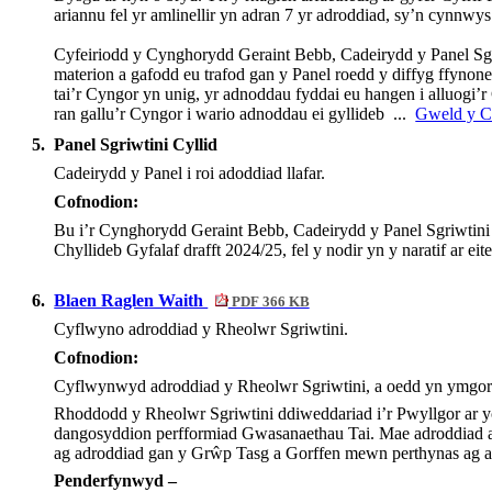
ariannu fel yr amlinellir yn adran 7 yr adroddiad, sy’n cynnw
Cyfeiriodd y Cynghorydd Geraint Bebb, Cadeirydd y Panel
Sg
materion a gafodd eu trafod gan y Panel roedd y diffyg ffynone
tai’r Cyngor yn unig, yr adnoddau fyddai eu hangen i alluogi’
ran gallu’r Cyngor i wario adnoddau ei gyllideb ...
Gweld y Co
5.
Panel Sgriwtini Cyllid
Cadeirydd
y Panel i
roi
adoddiad
llafar
.
Cofnodion:
Bu i’r Cynghorydd Geraint Bebb, Cadeirydd y Panel
Sgriwtini
Chyllideb Gyfalaf drafft 2024/25, fel y nodir yn y naratif ar ei
6.
Blaen Raglen Waith
PDF 366 KB
Cyflwyno
adroddiad
y
Rheolwr
Sgriwtini
.
Cofnodion:
Cyflwynwyd adroddiad y Rheolwr
Sgriwtini
, a oedd yn ymgor
Rhoddodd y Rheolwr
Sgriwtini
ddiweddariad i’r Pwyllgor ar y
dangosyddion perfformiad Gwasanaethau Tai. Mae adroddiad ar 
ag adroddiad gan y Grŵp Tasg a Gorffen mewn perthynas ag ail
Penderfynwyd –