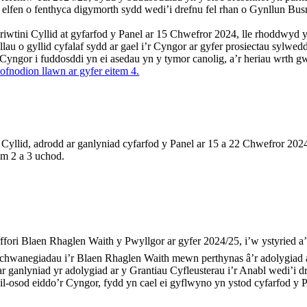
ys elfen o fenthyca digymorth sydd wedi’i drefnu fel rhan o Gynllun Bu
riwtini
Cyllid at gyfarfod y Panel ar 15 Chwefror 2024, lle rhoddwyd yst
llau o gyllid cyfalaf sydd ar gael i’r Cyngor ar gyfer prosiectau sylwe
r Cyngor i
fuddosddi
yn ei asedau yn y tymor canolig, a’r heriau wrth gw
fnodion llawn ar gyfer eitem 4.
Cyllid, adrodd ar ganlyniad cyfarfod y Panel ar 15 a 22 Chwefror 2024
tem 2 a 3 uchod.
ffori Blaen Rhaglen Waith y Pwyllgor ar gyfer 2024/25, i’w ystyried a’
chwanegiadau i’r Blaen Rhaglen Waith mewn perthynas â’r adolygiad ar
ganlyniad yr adolygiad ar y Grantiau Cyfleusterau i’r Anabl wedi’i d
-osod eiddo’r Cyngor, fydd yn cael ei gyflwyno yn ystod cyfarfod y 