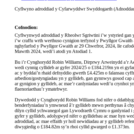
Cyflwyno adroddiad y Cyfarwyddwr Swyddogaeth (Adnoddau)
Cofnodion:
Cyflwynwyd adroddiad y Rheolwr
Sgriwtini
i’w ystyried gan 
i’w craffu wrth werthuso cynigion terfynol y Pwyllgor Gwai
nghyfarfod y Pwyllgor Gwaith ar 29 Chwefror, 2024, lle cafod
Mawrth 2024, wedi’i atodi yn Atodiad 1.
Bu i’r Cynghorydd Robin Williams, Dirprwy Arweinydd a’r Aelod
wedi cynnig cyllideb ar gyfer 2024/25 o £184.219m yn ei gyf
ac y byddai’n rhaid defnyddio gwerth £4.425m o
falansau
cyff
arbedion/gostyngiadau yn y gyllideb, gan gynnwys gosod cap
ar gynigion y gyllideb, ac mae’r canlyniadau wedi’u crynhoi yn
flaenoriaethau’r ymatebwyr.
Dywedodd y Cynghorydd Robin Williams fod nifer o ddatblygia
benderfyniadau’n ymwneud â’r gyllideb mewn perthynas â chyr
dilyn cyllid ychwanegol gan Lywodraeth Cymru o ganlyniad i gyn
gyfer y gyllideb, adolygwyd nifer o gyllidebau ac mae hyn we
adroddiad, ac mae effaith yr holl newidiadau ar y gyllideb re
diwygiedig o £184.82m sy’n rhoi cyllid gwarged o £1.373m.