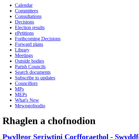
Calendar
eitem
Committees
2.
Consultations
Decisions
Election results
ePetitions
Forthcoming Decisions
Forward plans
Library
Meetings
Outside bodies
Parish Councils
Search documents
Subscribe to updates
Councillors
MPs
MEPs
What's New
Mewngofnodio
Rhaglen a chofnodion
Pwyllgor Sgriwtini Corfforaethol - Swyddf