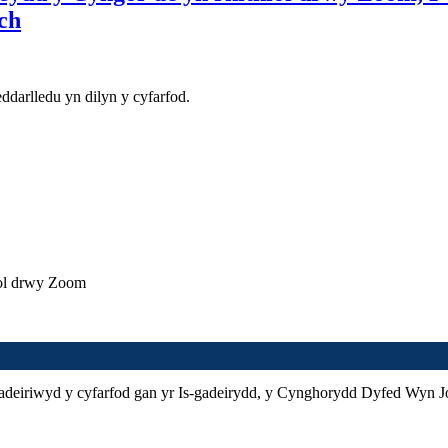
ch
darlledu yn dilyn y cyfarfod.
iol drwy Zoom
deiriwyd y cyfarfod gan yr Is-gadeirydd, y Cynghorydd Dyfed Wyn Jo