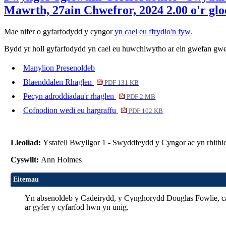
Mawrth, 27ain Chwefror, 2024 2.00 o'r glo
Mae nifer o gyfarfodydd y cyngor
yn cael eu ffrydio'n fyw.
Bydd yr holl gyfarfodydd yn cael eu huwchlwytho ar ein gwefan gwed
Manylion Presenoldeb
Blaenddalen Rhaglen
PDF 131 KB
Pecyn adroddiadau'r rhaglen
PDF 2 MB
Cofnodion wedi eu hargraffu
PDF 102 KB
Lleoliad:
Ystafell Bwyllgor 1 - Swyddfeydd y Cyngor ac yn rhith
Cyswllt:
Ann Holmes
Eitemau
Yn absenoldeb y Cadeirydd, y Cynghorydd Douglas Fowlie, ca
ar gyfer y cyfarfod hwn yn unig.