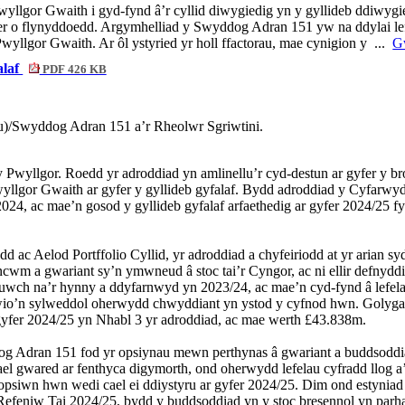
wyllgor Gwaith i gyd-fynd â’r cyllid diwygiedig yn y gyllideb ddiwygi
r o flynyddoedd. Argymhelliad y Swyddog Adran 151 yw na ddylai lefel
wyllgor Gwaith. Ar ôl ystyried yr holl ffactorau, mae cynigion y ...
Gw
alaf
PDF 426 KB
u
)/
Swyddog
Adran
151
a’r
Rheolwr
Sgriwtini
.
 Pwyllgor. Roedd yr adroddiad yn amlinellu’r cyd-destun ar gyfer y bro
Pwyllgor Gwaith ar gyfer y gyllideb gyfalaf. Bydd adroddiad y Cyfa
024, ac mae’n gosod y gyllideb gyfalaf arfaethedig ar gyfer 2024/25 fy
 Aelod Portffolio Cyllid, yr adroddiad a chyfeiriodd at yr arian sydd
wm a gwariant sy’n ymwneud â stoc tai’r Cyngor, ac ni ellir defnyddio
uwch na’r hynny a ddyfarnwyd yn 2023/24, ac mae’n cyd-fynd â lefel
wio’n sylweddol oherwydd chwyddiant yn ystod y cyfnod hwn. Golyga h
 gyfer 2024/25 yn Nhabl 3 yr adroddiad, ac mae werth £43.838m.
ran 151 fod yr opsiynau mewn perthynas â gwariant a buddsoddiad
l gwared ar fenthyca digymorth, ond oherwydd lefelau cyfradd llog a’r
r opsiwn hwn wedi cael ei ddiystyru ar gyfer 2024/25. Dim ond estyn
f Refeniw Tai 2024/25, bydd y buddsoddiad yn y stoc bresennol yn par