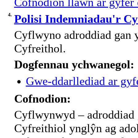
Cofnodion llawn ar gyfer 
4.
Polisi Indemniadau'r C
Cyflwyno
adroddiad
gan
Cyfreithol
.
Dogfennau ychwanegol:
Gwe-ddarllediad ar gyfe
Cofnodion:
Cyflwynwyd
–
adroddiad
Cyfreithiol
ynglŷn
ag
ado