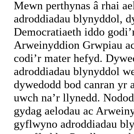
Mewn
perthynas
â
rhai
ae
adroddiadau
blynyddol
,
d
Democratiaeth
iddo
godi’
Arweinyddion
Grwpiau
a
codi’r
mater
hefyd
.
Dywe
adroddiadau
blynyddol
we
dywedodd
bod
canran
yr
uwch
na’r
llynedd
.
Nodod
gydag
aelodau
ac
Arweiny
gyflwyno
adroddiadau
bl