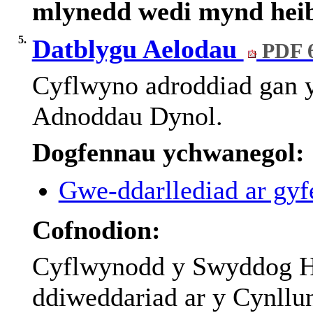
mlynedd
wedi
mynd
hei
5.
Datblygu Aelodau
PDF 
Cyflwyno
adroddiad
gan
Adnoddau
Dynol
.
Dogfennau ychwanegol:
Gwe-ddarllediad ar gyfe
Cofnodion:
Cyflwynodd
y
Swyddog
H
ddiweddariad
ar
y
Cynllu