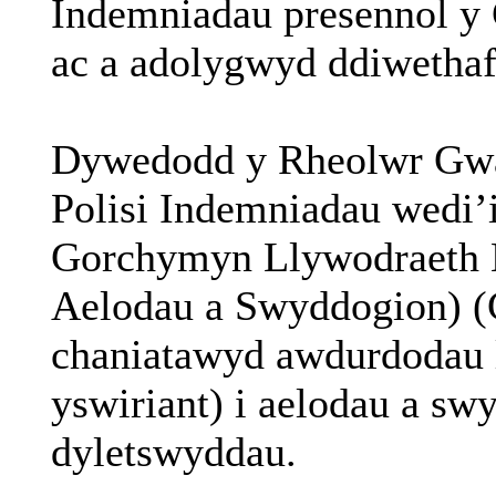
Indemniadau
presennol
y 
ac
a
adolygwyd
ddiwetha
Dywedodd
y
Rheolwr
Gwa
Polisi
Indemniadau
wedi’
Gorchymyn
Llywodraeth
Aelodau
a
Swyddogion
) 
chaniatawyd
awdurdodau
yswiriant
) i
aelodau
a
swy
dyletswyddau
.