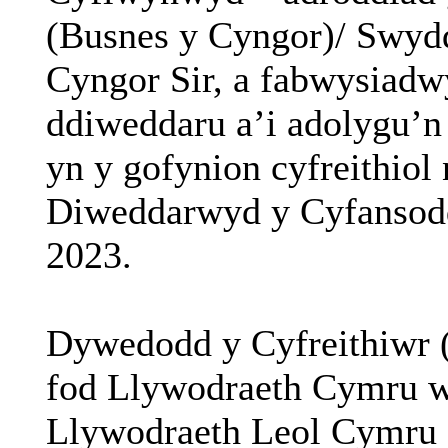
(
Busnes
y Cyngor)/
Swyd
Cyngor Sir, a
fabwysiadw
ddiweddaru
a’i
adolygu’n
yn
y
gofynion
cyfreithiol
Diweddarwyd
y
Cyfansod
2023.
Dywedodd
y
Cyfreithiwr
fod
Llywodraeth
Cymru
w
Llywodraeth
Leol
Cymru 