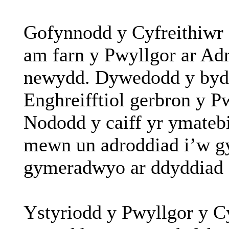
Gofynnodd
y
Cyfreithiwr
am
farn
y Pwyllgor
ar
Adr
newydd
.
Dywedodd
y
byd
Enghreifftiol
gerbron
y P
Nododd
y
caiff
yr
ymateb
mewn
un
adroddiad
i’w
g
gymeradwyo
ar
ddyddiad
Ystyriodd
y Pwyllgor y
C