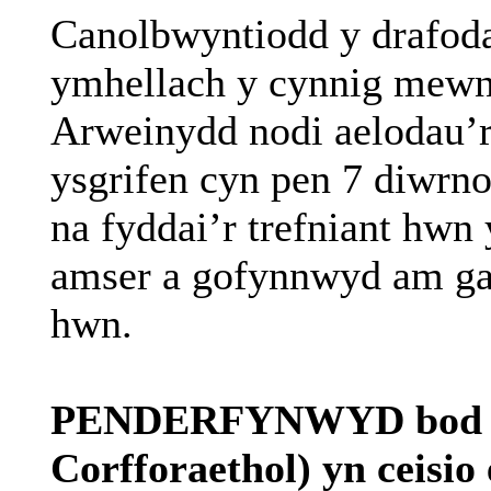
Canolbwyntiodd
y
drafod
ymhellach
y
cynnig
mew
Arweinydd
nodi
aelodau’
ysgrifen
cyn
pen 7
diwrn
na
fyddai’r
trefniant
hwn
amser
a
gofynnwyd
am
ga
hwn
.
PENDERFYNWYD bod
Corfforaethol
)
yn
ceisio