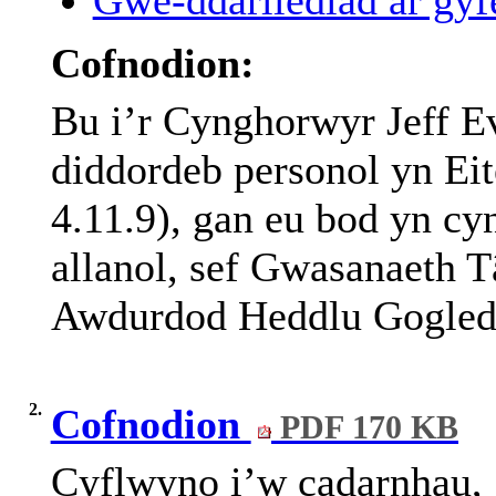
Cofnodion:
Bu i’r Cynghorwyr Jeff E
diddordeb personol yn Eit
4.11.9), gan eu bod yn cy
allanol, sef Gwasanaeth 
Awdurdod Heddlu Gogled
2.
Cofnodion
PDF 170 KB
Cyflwyno
i’w
cadarnhau
,