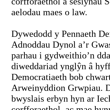
corfforaethol
a
sesiynau
S
aelodau
maes
o law.
Dywedodd
y Pennaeth
De
Adnoddau
Dynol
a’r
Gwas
parhau
i
gydweithio’n
dd
diweddariad
ynglŷn
â
hyf
Democratiaeth
bob
chwar
Arweinyddion
Grwpiau
.
bwyslais
erbyn
hyn
ar
Iec
corfforaethol
, ac
mae
hyn