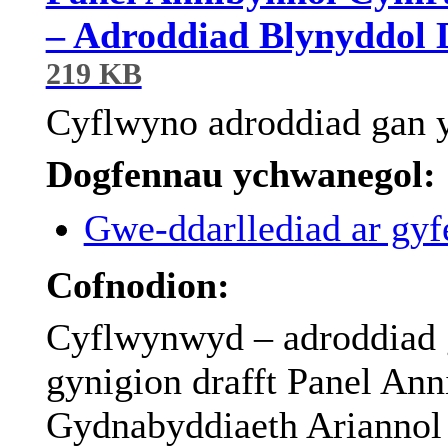
– Adroddiad Blynyddol D
219 KB
Cyflwyno
adroddiad
gan
y
Dogfennau ychwanegol:
Gwe-ddarllediad ar gyfe
Cofnodion:
Cyflwynwyd
–
adroddiad
gynigion
drafft
Panel
Ann
Gydnabyddiaeth
Ariannol