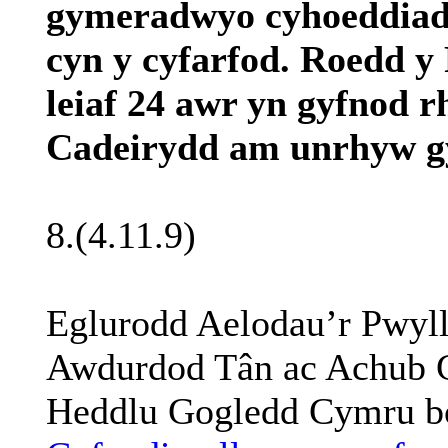
gymeradwyo
cyhoeddia
cyn
y
cyfarfod
.
Roedd
y 
leiaf
24
awr
yn
gyfnod
r
Cadeirydd
am
unrhyw
g
8.(4.11.9)
Eglurodd
Aelodau’r
Pwyll
Awdurdod
Tân ac
Achub
Heddlu
Gogledd
Cymru 