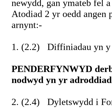
newydd
,
gan
ymateb
fel
Atodiad
2
yr
oedd
angen
arnynt
:-
1. (2.2)
Diffiniadau
yn
PENDERFYNWYD
der
nodwyd
yn
yr
adroddiad
2. (2.4)
Dyletswydd
i
Fo