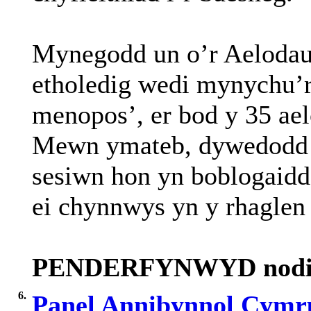
Mynegodd
un
o’r
Aeloda
etholedig
wedi
mynychu’
menopos
’, er bod y 35
ae
Mewn
ymateb
,
dywedodd
sesiwn
hon
yn
boblogaidd
ei
chynnwys
yn
y
rhaglen
PENDERFYNWYD nod
6.
Panel Annibynnol Cymr