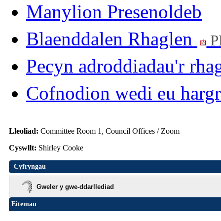
Manylion Presenoldeb
Blaenddalen Rhaglen
P
Pecyn adroddiadau'r rha
Cofnodion wedi eu harg
Lleoliad:
Committee Room 1, Council Offices / Zoom
Cyswllt:
Shirley Cooke
Cyfryngau
Gweler y gwe-ddarllediad
Eitemau