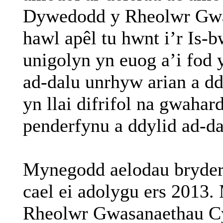
Dywedodd
y
Rheolwr
Gwa
hawl
apêl
tu
hwnt
i’r
Is-
b
unigolyn
yn
euog
a’i
fod
ad-
dalu
unrhyw
arian
a
dd
yn
llai
difrifol
na
gwahard
penderfynu
a
ddylid
ad-
da
Mynegodd
aelodau
bryde
cael
ei
adolygu
ers
2013.
Rheolwr
Gwasanaethau
C