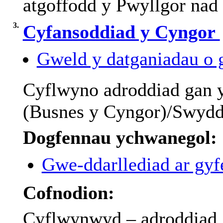
atgoffodd
y Pwyllgor
nad
3.
Cyfansoddiad y Cyngor
Gweld y datganiadau o g
Cyflwyno
adroddiad
gan
(
Busnes
y Cyngor)/
Swydd
Dogfennau ychwanegol:
Gwe-ddarllediad ar gyfe
Cofnodion:
Cyflwynwyd
–
adroddiad