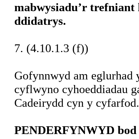
mabwysiadu’r
trefniant
ddidatrys
.
7. (4.10.1.3 (f))
Gofynnwyd
am
eglurhad
cyflwyno
cyhoeddiadau
g
Cadeirydd
cyn
y
cyfarfod
PENDERFYNWYD bo