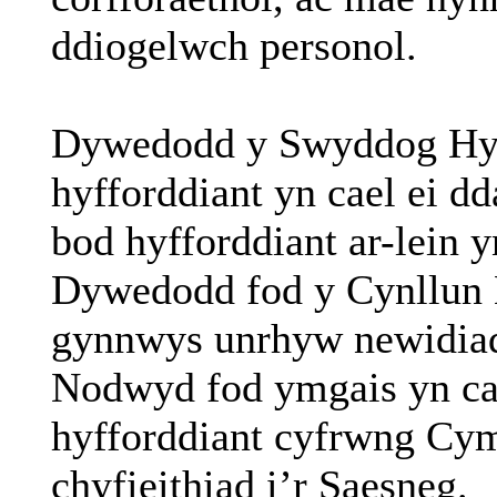
ddiogelwch
personol
.
Dywedodd
y
Swyddog
Hy
hyfforddiant
yn
cael
ei
dd
bod
hyfforddiant
ar-lein
y
Dywedodd
fod
y
Cynllun
gynnwys
unrhyw
newidia
Nodwyd
fod
ymgais
yn
ca
hyfforddiant
cyfrwng
Cym
chyfieithiad
i’r
Saesneg
.