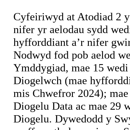
Cyfeiriwyd
at
Atodiad
2
y
nifer
yr
aelodau
sydd
wed
hyfforddiant
a’r
nifer
gwi
Nodwyd
fod
pob
aelod
we
Ymddygiad
,
mae
15
wedi
Diogelwch
(
mae
hyffordd
mis
Chwefror
2024);
mae
Diogelu
Data ac
mae
29
w
Diogelu
.
Dywedodd
y
Sw