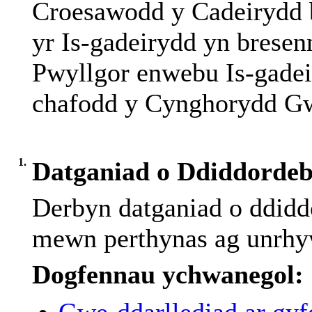
Croesawodd y Cadeirydd b
yr Is-gadeirydd yn bresen
Pwyllgor enwebu Is-gadeir
chafodd y Cynghorydd Gwi
1.
Datganiad o Ddiddorde
Derbyn
datganiad
o
ddidd
mewn
perthynas
ag
unrh
Dogfennau ychwanegol:
Gwe-ddarllediad ar gyfe