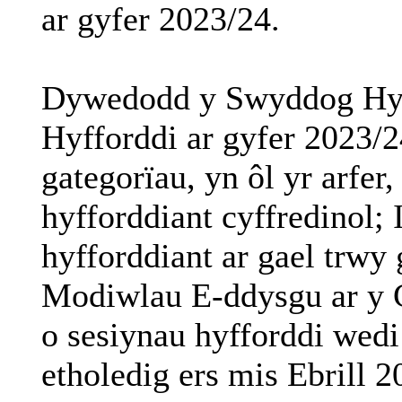
ar
gyfer
2023/24.
Dywedodd
y
Swyddog
Hy
Hyfforddi
ar
gyfer
2023/
gategorïau
,
yn
ôl
yr
arfer
hyfforddiant
cyffredinol
;
hyfforddiant
ar
gael
trwy
Modiwlau
E-
ddysgu
ar
y
o
sesiynau
hyfforddi
wedi
etholedig
ers
mis
Ebrill
20