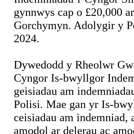
gynnwys
cap o
£20,000
a
Gorchymyn
.
Adolygir
y P
2024.
Dywedodd
y
Rheolwr
Gwa
Cyngor Is-
bwyllgor
Inde
geisiadau
am
indemniada
Polisi. Mae
gan
yr
Is-
bwy
ceisiadau
am
indemniad
, 
amodol
ar
delerau
ac
amo