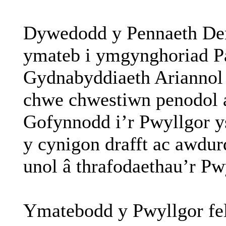
Dywedodd
y Pennaeth
De
ymateb
i
ymgynghoriad
P
Gydnabyddiaeth
Ariannol
chwe
chwestiwn
penodol
Gofynnodd
i’r
Pwyllgor
y
y
cynigon
drafft
ac
awdur
unol
â
thrafodaethau’r
Pwy
Ymatebodd
y Pwyllgor
fe