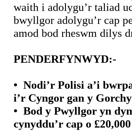
waith
i
adolygu’r
taliad
u
bwyllgor
adolygu’r
cap p
amod
bod
rheswm
dilys
d
PENDERFYNWYD:-
•
Nodi’r
Polisi
a’i
bwrp
i’r
Cyngor
gan
y
Gorch
•
Bod y Pwyllgor
yn
dy
cynyddu’r
cap o
£20,00