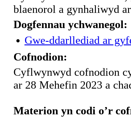
blaenorol
a
gynhaliwyd
ar
Dogfennau ychwanegol:
Gwe-ddarllediad ar gyfe
Cofnodion:
Cyflwynwyd
cofnodion
c
ar
28
Mehefin
2023 a
cha
Materion
yn
codi
o’r
co