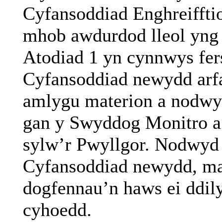
Cyfansoddiad
Enghreiffti
mhob
awdurdod
lleol
yng
Atodiad
1
yn
cynnwys
fe
Cyfansoddiad
newydd
arf
amlygu
materion
a
nodwy
gan
y
Swyddog
Monitro
a
sylw’r
Pwyllgor.
Nodwyd
Cyfansoddiad
newydd
,
m
dogfennau’n
haws
ei
ddil
cyhoedd
.