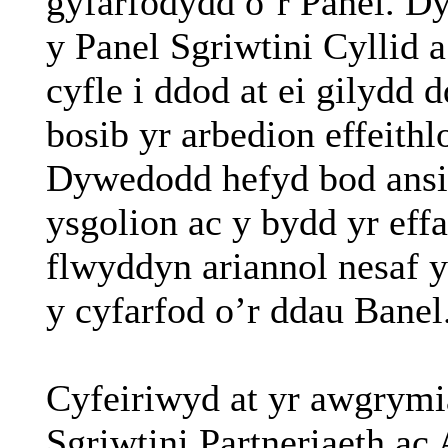
gyfarfodydd o’r Panel. D
y Panel
Sgriwtini
Cyllid a
cyfle i ddod at ei gilydd 
bosib yr arbedion effeith
Dywedodd hefyd bod ansic
ysgolion ac y bydd yr effa
flwyddyn ariannol nesaf y
y cyfarfod o’r ddau Banel
Cyfeiriwyd at yr awgrymi
Sgriwtini
Partneriaeth ac