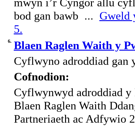
mwyn i’r Cyngor allu cyf
bod gan bawb ...
Gweld y
5.
6.
Blaen Raglen Waith y Pw
Cyflwyno
adroddiad
gan
Cofnodion:
Cyflwynwyd adroddiad y R
Blaen Raglen Waith Ddang
Partneriaeth ac Adfywio 2