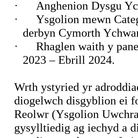
·
Anghenion Dysgu Yc
·
Ysgolion mewn Catego
derbyn Cymorth Ychwa
·
Rhaglen waith y pan
2023 – Ebrill 2024.
Wrth ystyried yr adroddia
diogelwch disgyblion ei 
Reolwr (Ysgolion Uwchrad
gysylltiedig ag iechyd a