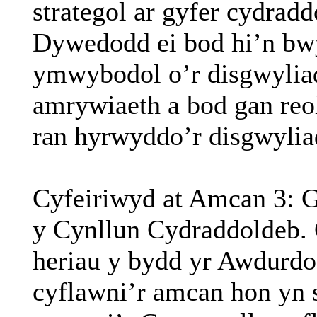
strategol ar gyfer cydrad
Dywedodd ei bod hi’n bwy
ymwybodol o’r disgwyliad
amrywiaeth a bod gan reo
ran hyrwyddo’r disgwylia
Cyfeiriwyd at Amcan 3: G
y Cynllun Cydraddoldeb.
heriau y bydd yr Awdurd
cyflawni’r amcan hon yn 