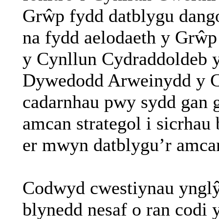
Grŵp fydd datblygu dang
na fydd aelodaeth y Grŵp 
y Cynllun Cydraddoldeb 
Dywedodd Arweinydd y C
cadarnhau pwy sydd gan gy
amcan strategol i sicrhau
er mwyn datblygu’r amca
Codwyd cwestiynau ynglŷn
blynedd nesaf o ran codi