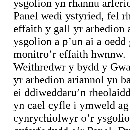
ysgolion yn rhannu arferi
Panel wedi ystyried, fel r
effaith y gall yr arbedion
ysgolion a p’un ai a oedd
monitro’r effaith hwnnw.
Weithredwr y bydd y Gwas
yr arbedion ariannol yn b
ei ddiweddaru’n rheolaidd
yn cael cyfle i ymweld ag
cynrychiolwyr o’r ysgolio