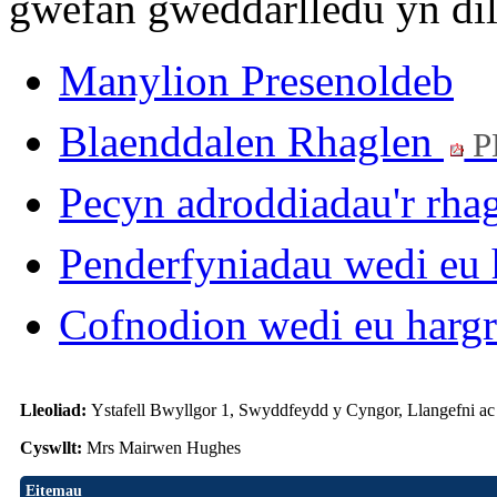
gwefan gweddarlledu yn dil
Manylion Presenoldeb
Blaenddalen Rhaglen
P
Pecyn adroddiadau'r rha
Penderfyniadau wedi eu 
Cofnodion wedi eu harg
Lleoliad:
Ystafell Bwyllgor 1, Swyddfeydd y Cyngor, Llangefni a
Cyswllt:
Mrs Mairwen Hughes
Eitemau