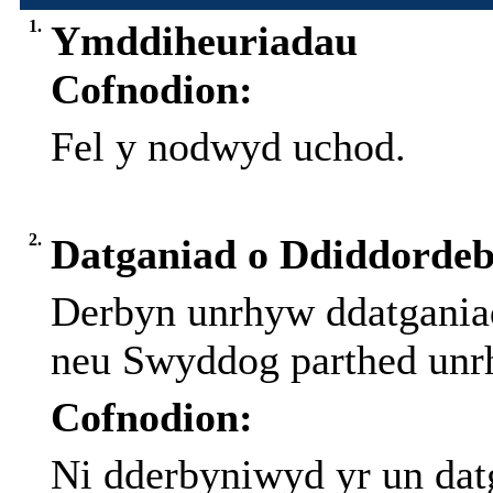
1.
Ymddiheuriadau
Cofnodion:
Fel y nodwyd uchod.
2.
Datganiad o Ddiddorde
Derbyn
unrhyw
ddatgania
neu
Swyddog
parthed
unr
Cofnodion:
Ni dderbyniwyd yr un datg