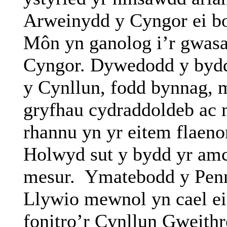
Arweinydd y Cyngor ei bo
Môn yn ganolog i’r gwasa
Cyngor. Dywedodd y bydd
y Cynllun, fodd bynnag,
gryfhau cydraddoldeb ac m
rhannu yn yr eitem flaen
Holwyd sut y bydd yr amc
mesur.
Ymatebodd y Penn
Llywio mewnol yn cael ei 
fonitro’r Cynllun Gweithr