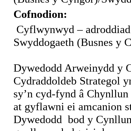
Cofnodion:
Cyflwynwyd – adroddiad
Swyddogaeth (Busnes y 
Dywedodd Arweinydd y C
Cydraddoldeb Strategol y
sy’n cyd-fynd â Chynllun
at gyflawni ei amcanion st
Dywedodd
bod y Cynllun