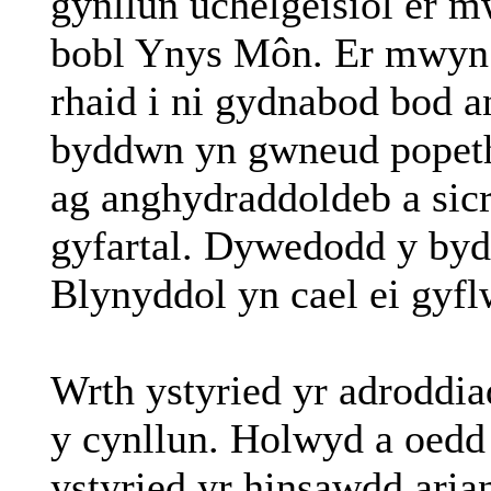
gynllun uchelgeisiol er 
bobl Ynys Môn. Er mwyn c
rhaid i ni gydnabod bod 
byddwn yn gwneud popeth o
ag anghydraddoldeb a sicr
gyfartal. Dywedodd y by
Blynyddol yn cael ei gyfl
Wrth ystyried yr adroddi
y cynllun. Holwyd a oedd 
ystyried yr hinsawdd ari