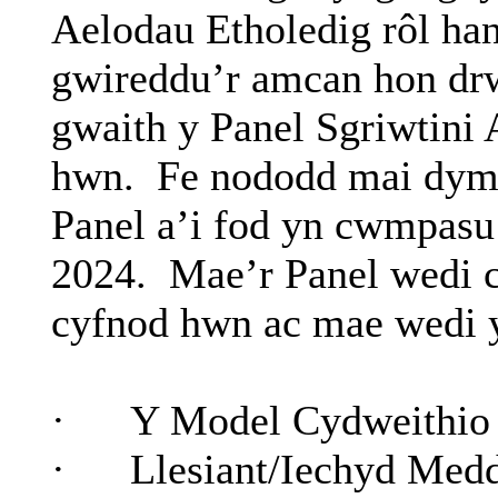
Aelodau Etholedig rôl ha
gwireddu’r amcan hon drwy
gwaith y Panel
Sgriwtini
A
hwn.
Fe nododd mai dyma
Panel a’i fod yn cwmpasu
2024.
Mae’r Panel wedi c
cyfnod hwn ac mae wedi y
·
Y Model Cydweithio 
·
Llesiant/Iechyd Med