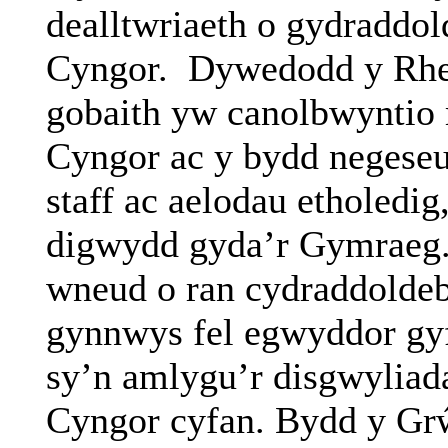
dealltwriaeth o gydraddo
Cyngor.
Dywedodd y Rheo
gobaith yw canolbwyntio
Cyngor ac y bydd negeseu
staff ac aelodau etholedig
digwydd gyda’r Gymraeg.
wneud o ran cydraddoldeb
gynnwys fel egwyddor gy
sy’n amlygu’r disgwyliada
Cyngor cyfan. Bydd y Grŵ