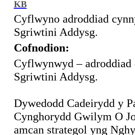
KB
Cyflwyno
adroddiad
cynn
Sgriwtini
Addysg
.
Cofnodion:
Cyflwynwyd – adroddiad 
Sgriwtini
Addysg.
Dywedodd Cadeirydd y P
Cynghorydd Gwilym O Jon
amcan strategol yng Nghy