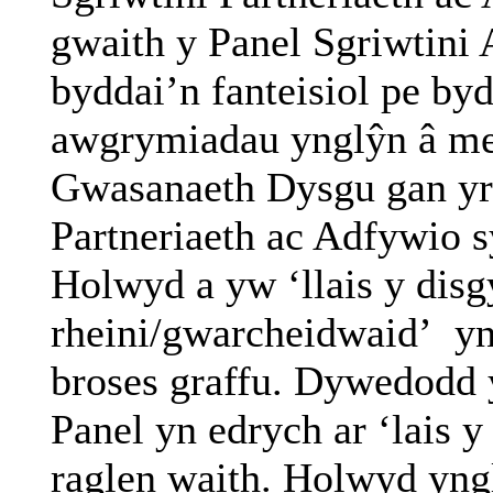
gwaith y Panel
Sgriwtini
A
byddai’n fanteisiol pe by
awgrymiadau ynglŷn â m
Gwasanaeth Dysgu gan yr
Partneriaeth ac Adfywio s
Holwyd a yw ‘llais y disgy
rheini/gwarcheidwaid’
yn 
broses graffu. Dywedodd
Panel yn edrych ar ‘lais y
raglen waith. Holwyd yng