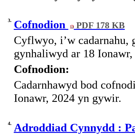
3.
Cofnodion
PDF 178 KB
Cyflwyo
,
i’w
cadarnahu
,
gynhaliwyd
ar
18
Ionawr
,
Cofnodion:
Cadarnhawyd bod cofnodio
Ionawr, 2024 yn gywir.
4.
Adroddiad Cynnydd : Pa