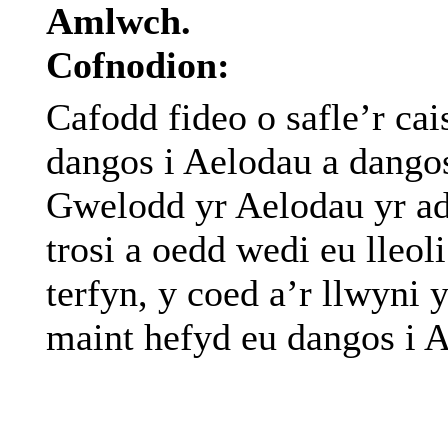
Amlwch.
Cofnodion:
Cafodd fideo o safle’r cais
dangos i Aelodau a dangos
Gwelodd yr Aelodau yr ad
trosi a oedd wedi eu lleol
terfyn, y coed a’r llwyni
maint hefyd eu dangos i 