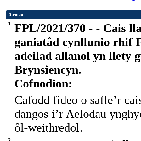
Eitemau
1.
FPL/2021/370 - - Cais ll
ganiatâd cynllunio rhif
adeilad allanol yn llety
Brynsiencyn.
Cofnodion:
Cafodd fideo o safle’r cais
dangos i’r Aelodau ynghyd
ôl-weithredol.
2.