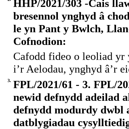
HHP/2021/303 -Cais llaw
bresennol ynghyd â chod
le yn Pant y Bwlch, Lla
Cofnodion:
Cafodd fideo o leoliad yr 
i’r Aelodau, ynghyd â’r ei
3.
FPL/2021/61 - 3. FPL/202
newid defnydd adeilad al
defnydd modurdy dwbl a
datblygiadau cysylltiedi