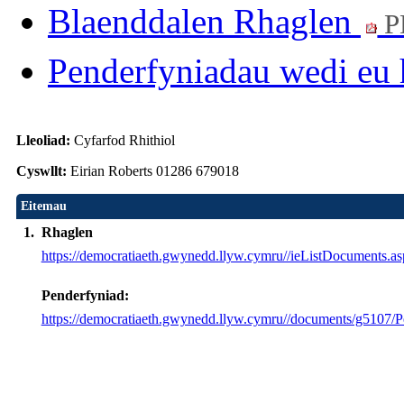
Blaenddalen Rhaglen
P
Penderfyniadau wedi eu 
Lleoliad:
Cyfarfod Rhithiol
Cyswllt:
Eirian Roberts 01286 679018
Eitemau
1.
Rhaglen
https://democratiaeth.gwynedd.llyw.cymru//ieListDocumen
Penderfyniad:
https://democratiaeth.gwynedd.llyw.cymru//documents/