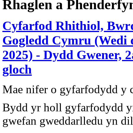
Rhaglen a Phenderfy
Cyfarfod Rhithiol, Bw
Gogledd Cymru (Wedi d
2025) - Dydd Gwener, 2a
gloch
Mae nifer o gyfarfodydd y
Bydd yr holl gyfarfodydd y
gwefan gweddarlledu yn dil