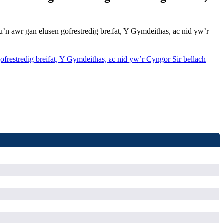
’n awr gan elusen gofrestredig breifat, Y Gymdeithas, ac nid yw’r
estredig breifat, Y Gymdeithas, ac nid yw’r Cyngor Sir bellach