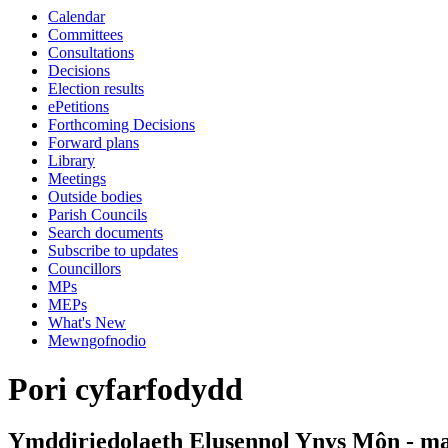
Calendar
Committees
Consultations
Decisions
Election results
ePetitions
Forthcoming Decisions
Forward plans
Library
Meetings
Outside bodies
Parish Councils
Search documents
Subscribe to updates
Councillors
MPs
MEPs
What's New
Mewngofnodio
Pori cyfarfodydd
Ymddiriedolaeth Elusennol Ynys Môn - mae’