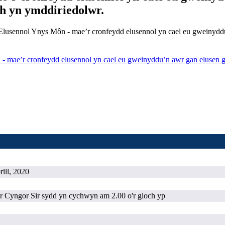
ch yn ymddiriedolwr.
 Elusennol Ynys Môn - mae’r cronfeydd elusennol yn cael eu gweinyddu
ae’r cronfeydd elusennol yn cael eu gweinyddu’n awr gan elusen gofr
rill, 2020
o'r Cyngor Sir sydd yn cychwyn am 2.00 o'r gloch yp