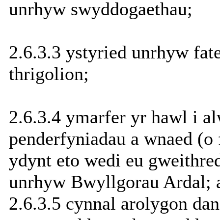
unrhyw swyddogaethau;
2.6.3.3 ystyried unrhyw fate
thrigolion;
2.6.3.4 ymarfer yr hawl i al
penderfyniadau a wnaed (o 
ydynt eto wedi eu gweithre
unrhyw Bwyllgorau Ardal; 
2.6.3.5 cynnal arolygon da