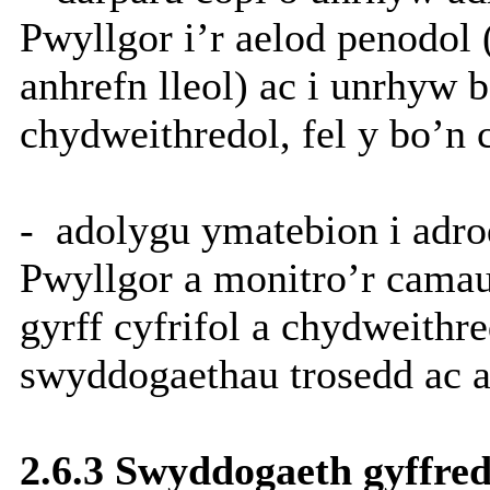
Pwyllgor i’r aelod penodol 
anhrefn lleol) ac i unrhyw b
chydweithredol, fel y bo’n 
-
adolygu ymatebion i adro
Pwyllgor a monitro’r cama
gyrff cyfrifol a chydweith
swyddogaethau trosedd ac a
2.6.3 Swyddogaeth gyffred