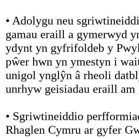
• Adolygu neu sgriwtineidd
gamau eraill a gymerwyd y
ydynt yn gyfrifoldeb y Pwyl
pŵer hwn yn ymestyn i wait
unigol ynglŷn â rheoli datb
unrhyw geisiadau eraill am
• Sgriwtineiddio perfformi
Rhaglen Cymru ar gyfer Gw