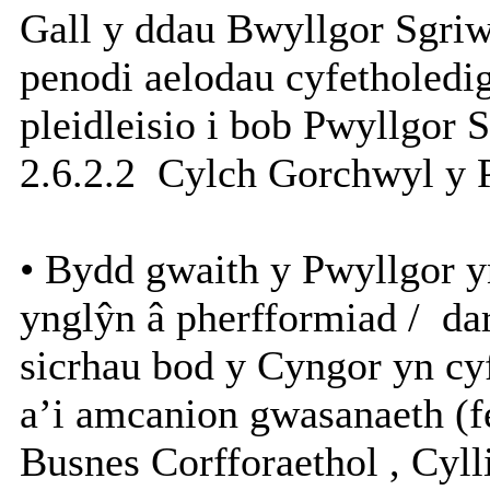
Gall y ddau Bwyllgor Sgriw
penodi aelodau cyfetholedi
pleidleisio i bob Pwyllgor S
2.6.2.2
Cylch Gorchwyl y P
• Bydd gwaith y Pwyllgor y
ynglŷn â pherfformiad /
dar
sicrhau bod y Cyngor yn cy
a’i amcanion gwasanaeth (f
Busnes Corfforaethol , Cyl