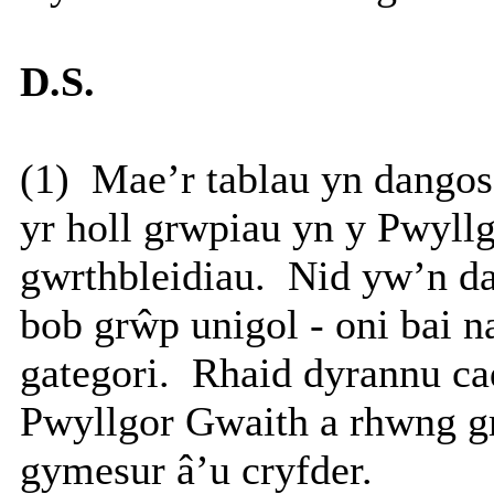
D.S.
(1)
Mae’r tablau yn dangos
yr holl grwpiau yn y Pwyllg
gwrthbleidiau.
Nid yw’n dan
bob grŵp unigol - oni bai n
gategori.
Rhaid dyrannu cad
Pwyllgor Gwaith a rhwng g
gymesur â’u cryfder.