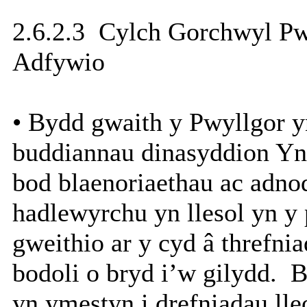
2.6.2.3
Cylch Gorchwyl Pwyl
Adfywio
• Bydd gwaith y Pwyllgor y
buddiannau dinasyddion Yn
bod blaenoriaethau ac adno
hadlewyrchu yn llesol yn y 
gweithio ar y cyd â threfnia
bodoli o bryd i’w gilydd.
B
yn ymestyn i drefniadau lle