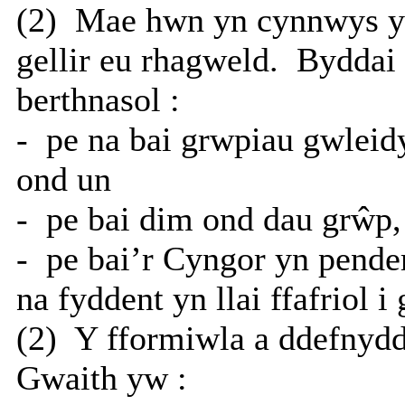
(2)
Mae hwn yn cynnwys y 
gellir eu rhagweld.
Byddai 
berthnasol :
-
pe na bai grwpiau gwleid
ond un
-
pe bai dim ond dau grŵp,
-
pe bai’r Cyngor yn pende
na fyddent yn llai ffafriol 
(2)
Y fformiwla a ddefnyddi
Gwaith yw :