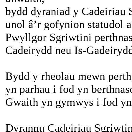
bydd dyraniad y Cadeiriau S
unol â’r gofynion statudol a
Pwyllgor Sgriwtini perthnas
Cadeirydd neu Is-Gadeiryd
Bydd y rheolau mewn perth
yn parhau i fod yn berthnas
Gwaith yn gymwys i fod yn 
Dyrannu Cadeiriau Sgriwtin