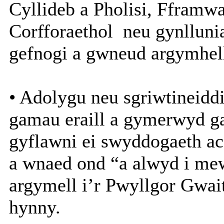
Cyllideb a Pholisi, Fframwa
Corfforaethol
neu gynllunia
gefnogi a gwneud argymhelli
• Adolygu neu sgriwtineidd
gamau eraill a gymerwyd g
gyflawni ei swyddogaeth ac
a wnaed ond “a alwyd i me
argymell i’r Pwyllgor Gwait
hynny.