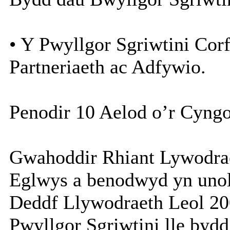
• Y Pwyllgor Sgriwtini Corf
Partneriaeth ac Adfywio.
Penodir 10 Aelod o’r Cyngor
Gwahoddir Rhiant Lywodrae
Eglwys a benodwyd yn unol 
Deddf Llywodraeth Leol 20
Pwyllgor Sgriwtini lle byd