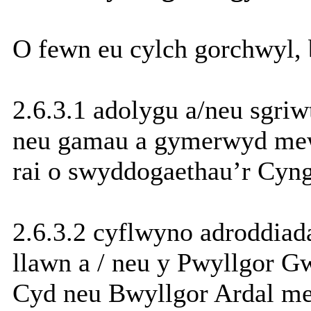
O fewn eu cylch gorchwyl, 
2.6.3.1 adolygu a/neu sgri
neu gamau a gymerwyd mewn
rai o swyddogaethau’r Cyng
2.6.3.2 cyflwyno adroddiad
llawn a / neu y Pwyllgor G
Cyd neu Bwyllgor Ardal me