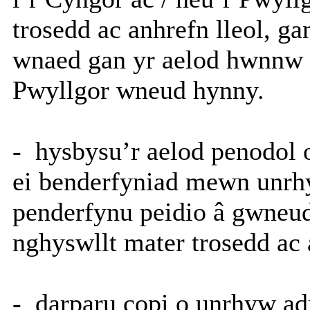
trosedd ac anhrefn lleol, g
wnaed gan yr aelod hwnnw 
Pwyllgor wneud hynny.
-
hysbysu’r aelod penodol 
ei benderfyniad mewn unrhy
penderfynu peidio â gwneu
nghyswllt mater trosedd ac 
-
darparu copi o unrhyw ad