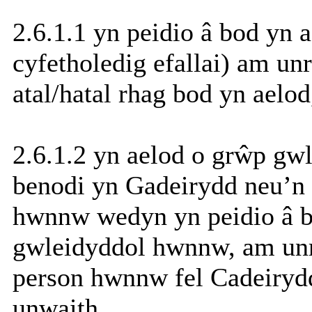
2.6.1.1 yn peidio â bod yn 
cyfetholedig efallai) am u
atal/hatal rhag bod yn aelod
2.6.1.2 yn aelod o grŵp gwl
benodi yn Gadeirydd neu’n 
hwnnw wedyn yn peidio â b
gwleidyddol hwnnw, am un
person hwnnw fel Cadeirydd
unwaith,