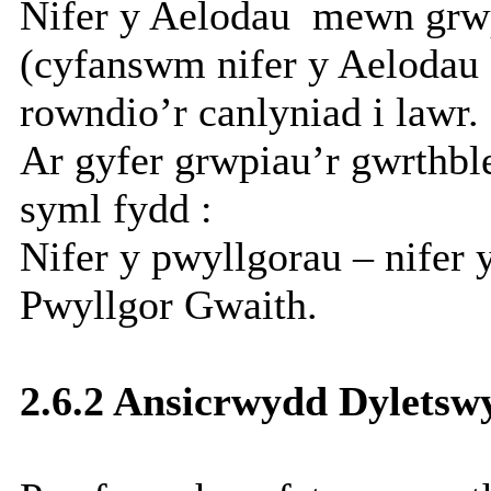
Nifer y Aelodau
mewn grwp
(cyfanswm nifer y Aelodau 
rowndio’r canlyniad i lawr.
Ar gyfer grwpiau’r gwrthbl
syml fydd :
Nifer y pwyllgorau – nifer 
Pwyllgor Gwaith.
2.6.2 Ansicrwydd Dylets