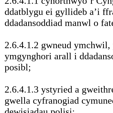
2.6.4.1.1 cynorthwyo’r Cyn
ddatblygu ei gyllideb a’i f
ddadansoddiad manwl o fate
2.6.4.1.2 gwneud ymchwil,
ymgynghori arall i ddadans
posibl;
2.6.4.1.3 ystyried a gweith
gwella cyfranogiad cymuned
dewisiadau polisi;