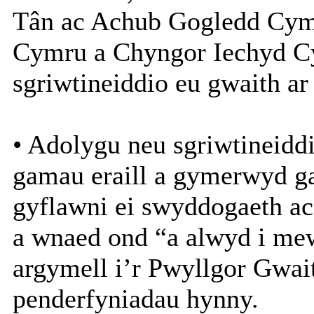
Tân ac Achub Gogledd Cym
Cymru a Chyngor Iechyd C
sgriwtineiddio eu gwaith ar
• Adolygu neu sgriwtineidd
gamau eraill a gymerwyd g
gyflawni ei swyddogaeth ac
a wnaed ond “a alwyd i me
argymell i’r Pwyllgor Gwait
penderfyniadau hynny.