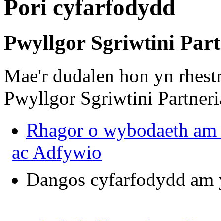
Pori cyfarfodydd
Pwyllgor Sgriwtini Par
Mae'r dudalen hon yn rhestr
Pwyllgor Sgriwtini Partner
Rhagor o wybodaeth am P
ac Adfywio
Dangos cyfarfodydd am