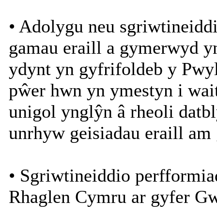
• Adolygu neu sgriwtineidd
gamau eraill a gymerwyd y
ydynt yn gyfrifoldeb y Pwyl
pŵer hwn yn ymestyn i wait
unigol ynglŷn â rheoli datb
unrhyw geisiadau eraill am
• Sgriwtineiddio perfformi
Rhaglen Cymru ar gyfer Gw