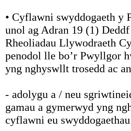
• Cyflawni swyddogaeth y 
unol ag Adran 19 (1) Deddf
Rheoliadau Llywodraeth C
penodol lle bo’r Pwyllgor 
yng nghyswllt trosedd ac a
- adolygu a / neu sgriwtine
gamau a gymerwyd yng nghy
cyflawni eu swyddogaethau 