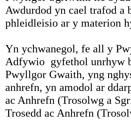
Awdurdod yn cael trafod a 
phleidleisio ar y materion 
Yn ychwanegol, fe all y Pwy
Adfywio
gyfethol unrhyw b
Pwyllgor Gwaith, yng nghys
anhrefn, yn amodol ar ddar
ac Anhrefn (Trosolwg a Sgr
Trosedd ac Anhrefn (Trosol