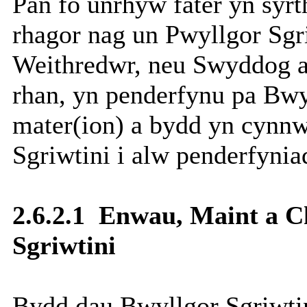
Pan fo unrhyw fater yn syr
rhagor nag un Pwyllgor Sgri
Weithredwr, neu Swyddog a b
rhan, yn penderfynu pa Bwy
mater(ion) a bydd yn cynn
Sgriwtini i alw penderfyni
2.6.2.1
Enwau, Maint a Ch
Sgriwtini
Bydd dau Bwyllgor Sgriwti