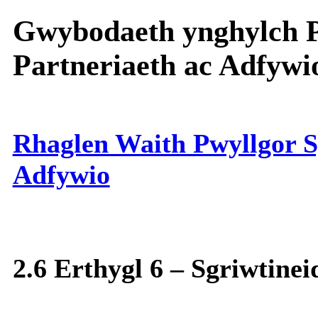
Gwybodaeth ynghylch P
Partneriaeth ac Adfywi
Rhaglen Waith Pwyllgor Sg
Adfywio
2.6 Erthygl 6 – Sgriwtine