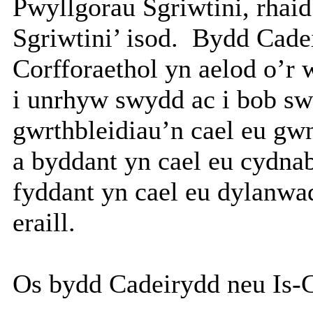
Pwyllgorau Sgriwtini, rhaid
Sgriwtini’ isod.
Bydd Cadei
Corfforaethol yn aelod o’r
i unrhyw swydd ac i bob sw
gwrthbleidiau’n cael eu gw
a byddant yn cael eu cydnab
fyddant yn cael eu dylanwa
eraill.
Os bydd Cadeirydd neu Is-G