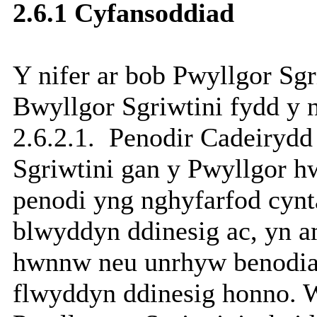
2.6.1 Cyfansoddiad
Y nifer ar bob Pwyllgor Sgr
Bwyllgor Sgriwtini fydd y n
2.6.2.1.
Penodir Cadeirydd 
Sgriwtini gan y Pwyllgor h
penodi yng nghyfarfod cyn
blwyddyn ddinesig ac, yn a
hwnnw neu unrhyw benodiad
flwyddyn ddinesig honno. 