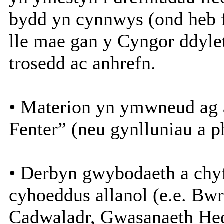
bydd yn cynnwys (ond heb 
lle mae gan y Cyngor ddyl
trosedd ac anhrefn.
• Materion yn ymwneud ag 
Fenter” (neu gynlluniau a p
• Derbyn gwybodaeth a chyf
cyhoeddus allanol (e.e. Bwr
Cadwaladr, Gwasanaeth He