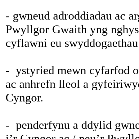
- gwneud adroddiadau ac ar
Pwyllgor Gwaith yng nghysw
cyflawni eu swyddogaethau 
-
ystyried mewn cyfarfod o’
ac anhrefn lleol a gyfeiriwy
Cyngor.
-
penderfynu a ddylid gwne
i’r Cyngor ac / neu’r Pwyl