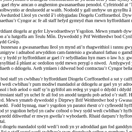
 gael rhyw amcan o anghenion gwasanaethau penodol. Cyfeiriodd at ‘T
 canolbwyntio ar deuluoedd ar waith. Nododd y gall unrhyw un gysyllt
yr Awdurdod Lleol yn cwrdd â’i oblygiadau Diogelu Corfforaethol. 
ethau’r Cyngor ac fe all staff hefyd gymryd rhan mewn hyfforddiant r
fforddiant diogelu ar gyfer Llywodraethwyr Ysgolion. Mewn ymateb
n a’u hatgoffa am Teulu Môn. Dywedodd y Prif Weithredwr bod Cynllu
nydd Grŵp.
snesau a gwasanaethau lleol yn mynd ati’n rhagweithiol i rannu gwyb
lfa unigryw i adnabod arwyddion cam-fanteisio a gwahanol fathau o
c y bydd yr hyfforddiant ar gael i’r sefydliadau hyn maes o law h.y. gw
gysylltiad â phlant ac oedolion sydd mewn perygl o niwed.
Amlygwyd y 
th o ddiogelu. Aeth ymlaen i ddweud bod contractau’r Cyngor bellach
bod staff yn cwblhau’r hyfforddiant Diogelu Corfforaethol a sut y c
d wedi cwblhau’r pum modiwl mandadol ar ddiogelu ar gael yn yr adro
ol i bob aelod o staff sy’n gyfrifol am redeg yr ysgol o ddydd i ddyd
rosiant staff yn uchel fe all fod yn anodd targedu pob aelod o’r staff
 bryd. Mewn ymateb dywedodd y Dirprwy Brif Weithredwr bod y Gwasa
nedd.
Fodd bynnag, mae’r ysgolion yn paratoi rhestr o’r cyfleoedd hyff
d yr ysgolion hefyd yn cadw cofnod o bwy sydd wedi cwblhau’r hyffo
nedd ddiwethaf er mwyn gwella’r wybodaeth. Rhaid darparu’r hyfforddi
tal.
nt diogelu mandadol sydd wedi’i nodi yn yr adroddiad gan fod ganddynt
od llai o staff ysgol wedi cwblhau’r cwrs diogelwch seiber o gymhar