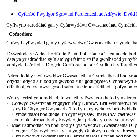
Cyfarfod Pwyllgor Sgriwtini Partneriaeth ac Adfywio, Dydd 
Cyflwyno
adroddiad
gan
y
Cyfarwyddwr
Gwasanaethau
Cymdeith
Cofnodion:
Cafwyd cyflwyniad gan y Cyfarwyddwr Gwasanaethau Cymdeithasol
Dywedodd yr Aelod Portffolio Plant, Pobl Ifanc a Theuluoedd bod D
data yn yr adroddiad sy’n amlygu faint o staff a gwblhaodd yr hyf
adolygiad o’r Polisi Diogelu Corfforaethol a’r Cynllun Hyfforddi 
Adroddodd y Cyfarwyddwr Gwasanaethau Cymdeithasol bod yr adrod
ddydd i ddydd a’u bod yn gwybod sut i godi pryder. Cynhaliwyd ado
effeithiol, yn cynnwys gosod safonau clir ac effeithiol a gofynion
Wrth ystyried yr adroddiad, fe wnaeth y Pwyllgor drafod y materio
·
Codwyd cwestiynau ynghylch rôl y Dirprwy Brif Weithredwr f
y cyd â Chyngor Gwynedd a’i fod yn
mynychu cyfarfodydd dio
Cymdeithasol bod diogelu’n cynnwys sawl maes (h.y. caethwas
bod rhaid sicrhau bod y Swyddogion priodol yn mynychu’r cyf
·
Mae’r adroddiad yn nodi bod y Cyfarwyddwr Gwasanaethau Cym
Cyngor.
Codwyd cwestiynau ynglŷn â phwy a oedd yn bresenn
Cyfarwyddwr Gwasanaethau Cymdeithasol i sicrhau bod pobl yn