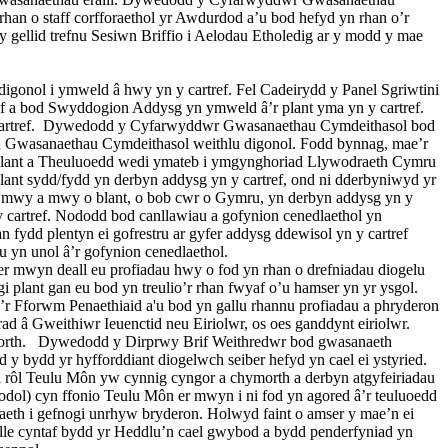
han o staff corfforaethol yr Awdurdod a’u bod hefyd yn rhan o’r
ellid trefnu Sesiwn Briffio i Aelodau Etholedig ar y modd y mae
digonol i ymweld â hwy yn y cartref. Fel Cadeirydd y Panel Sgriwtini
f a bod Swyddogion Addysg yn ymweld â’r plant yma yn y cartref.
rtref.
Dywedodd y Cyfarwyddwr Gwasanaethau Cymdeithasol bod
n Gwasanaethau Cymdeithasol weithlu digonol. Fodd bynnag, mae’r
h Plant a Theuluoedd wedi ymateb i ymgynghoriad Llywodraeth Cymru
t sydd/fydd yn derbyn addysg yn y cartref, ond ni dderbyniwyd yr
 mwy a mwy o blant, o bob cwr o Gymru, yn derbyn addysg yn y
 cartref. Nododd bod canllawiau a gofynion cenedlaethol yn
ydd plentyn ei gofrestru ar gyfer addysg ddewisol yn y cartref
 yn unol â’r gofynion cenedlaethol.
er mwyn deall eu profiadau hwy o fod yn rhan o drefniadau diogelu
ant gan eu bod yn treulio’r rhan fwyaf o’u hamser yn yr ysgol.
r Fforwm Penaethiaid a'u bod yn gallu rhannu profiadau a phryderon
ad â Gweithiwr Ieuenctid neu Eiriolwr, os oes ganddynt eiriolwr.
rth.
Dywedodd y Dirprwy Brif Weithredwr bod gwasanaeth
 bydd yr hyfforddiant diogelwch seiber hefyd yn cael ei ystyried.
l Teulu Môn yw cynnig cyngor a chymorth a derbyn atgyfeiriadau
odol) cyn ffonio Teulu Môn er mwyn i ni fod yn agored â’r teuluoedd
laeth i gefnogi unrhyw bryderon. Holwyd faint o amser y mae’n ei
le cyntaf bydd yr Heddlu’n cael gwybod a bydd penderfyniad yn