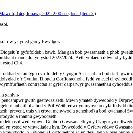
Mawrth, 14eg Ionawr, 2025 2.00 o'r gloch (Item 5.)
asol
.
 i’w ystyried gan y Pwyllgor.
iogelu’n gyfrifoldeb i bawb. Mae gan bob gwasanaeth a phob gweithiwr
forddiant mandadol yn ystod
2023/2024.
Aeth ymlaen i ddweud y bydd 
yn ystod Ch4.
diad yn amlygu cyfrifoldeb y Cyngor Sir i sicrhau bod staff, gwirf
lygiad o’r Cynllun Diogelu Corfforaethol a fydd yn cael ei gyhoeddi a
 cydymffurfiaeth contractau ar gyfer darparwyr gwasanaethau cyhoeddus 
n a ganlyn-
el pencampwr gwrth gaethwasiaeth. Mewn ymateb dywedodd y Dirprwy
gelu rhanbarthol a bod y Prif Weithredwr yn mynychu cyfarfodydd 
iaeth, prevent, trais yn erbyn menywod a genethod) a bod gwahanol
arfodydd a rhannu gwybodaeth.
deithasol wedi ymweld â phob Gwasanaeth yn y Cyngor yn ddiweddar 
ol yn ystod yr ymweliadau hyn. Dywedodd y Cyfarwyddwr Gwasanaetha
 ymwybodol o Ddiogelu Corfforaethol ac yn deall beth y mae hynny’n