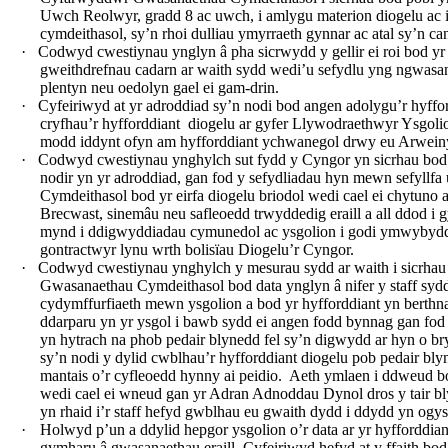
Uwch Reolwyr, gradd 8 ac uwch, i amlygu materion diogelu ac i
cymdeithasol, sy’n rhoi dulliau ymyrraeth gynnar ac atal sy’n
·
Codwyd cwestiynau ynglyn â pha sicrwydd y gellir ei roi bod 
gweithdrefnau cadarn ar waith sydd wedi’u sefydlu yng ngwasana
plentyn neu oedolyn gael ei gam-drin.
·
Cyfeiriwyd at yr adroddiad sy’n nodi bod angen adolygu’r hy
cryfhau’r hyfforddiant
diogelu ar gyfer Llywodraethwyr Ysgolio
modd iddynt ofyn am hyfforddiant ychwanegol drwy eu Arwei
·
Codwyd cwestiynau ynghylch sut fydd y Cyngor yn sicrhau bod bu
nodir yn yr adroddiad, gan fod y sefydliadau hyn mewn sefyl
Cymdeithasol bod yr eirfa diogelu briodol wedi cael ei chytuno a
Brecwast, sinemâu neu safleoedd trwyddedig eraill a all ddod i 
mynd i ddigwyddiadau cymunedol ac ysgolion i godi ymwybyddiae
gontractwyr lynu wrth bolisïau Diogelu’r Cyngor.
·
Codwyd cwestiynau ynghylch y mesurau sydd ar waith i sicrhau 
Gwasanaethau Cymdeithasol bod data ynglyn â nifer y staff syd
cydymffurfiaeth mewn ysgolion a bod yr hyfforddiant yn berthnas
ddarparu yn yr ysgol i bawb sydd ei angen fodd bynnag gan fod t
yn hytrach na phob pedair blynedd fel sy’n digwydd ar hyn o
sy’n nodi y dylid cwblhau’r hyfforddiant diogelu pob pedair bly
mantais o’r cyfleoedd hynny ai peidio.
Aeth ymlaen i ddweud bo
wedi cael ei wneud gan yr Adran Adnoddau Dynol dros y tair bly
yn rhaid i’r staff hefyd gwblhau eu gwaith dydd i ddydd yn ogys
·
Holwyd p’un a ddylid hepgor ysgolion o’r data ar yr hyfforddia
gymharu â gwasanaethau eraill. Cyfeiriwyd hefyd at y ffaith b