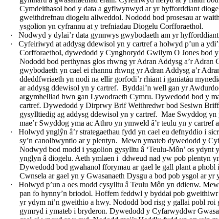
Cymdeithasol bod y data a gyflwynwyd ar yr hyfforddiant dioge
gweithdrefnau diogelu allweddol. Nododd bod prosesau ar waith
ysgolion yn cyfrannu at y trefniadau Diogelu Corfforaethol.
·
Nodwyd y dylai’r data gynnwys gwybodaeth am yr hyfforddiant
·
Cyfeiriwyd at addysg ddewisol yn y cartref a holwyd p’un a ydi
Corfforaethol, dywedodd y Cynghorydd Gwilym O Jones bod y Pa
Nododd bod perthynas glos rhwng yr Adran Addysg a’r Adran Gw
gwybodaeth yn cael ei rhannu rhwng yr Adran Addysg a’r Adra
ddeddfwriaeth yn nodi na ellir gorfodi’r rhiant i ganiatáu m
ar addysg ddewisol yn y cartref.
Byddai’n well gan yr Awdurdod
argymhelliad hwn gan Lywodraeth Cymru. Dywedodd bod y mater
cartref. Dywedodd y Dirprwy Brif Weithredwr bod Sesiwn Briffi
gysylltiedig ag addysg ddewisol yn y cartref.
Mae Swyddog yn y G
mae’r Swyddog yma ac Athro yn ymweld â’r teulu yn y cartref ac
·
Holwyd ynglŷn â’r strategaethau fydd yn cael eu defnyddio i si
sy’n canolbwyntio ar y plentyn.
Mewn ymateb dywedodd y Cyfarw
Nodwyd bod modd i ysgolion gysylltu â ‘Teulu-Môn’ os ydynt yn
ynglyn â diogelu. Aeth ymlaen i
ddweud nad yw pob plentyn yn fo
Dywedodd bod gwahanol fforymau ar gael le gall plant a phobl 
Cwnsela ar gael yn y Gwasanaeth Dysgu a bod pob ysgol ar yr y
·
Holwyd p’un a oes modd cysylltu â Teulu Môn yn ddienw. Mew
pan fo hynny’n briodol. Hoffem feddwl y byddai pob gweithiwr p
yr ydym ni’n gweithio a hwy. Nododd bod risg y gallai pobl roi
gymryd i ymateb i bryderon. Dywedodd y Cyfarwyddwr Gwasanae