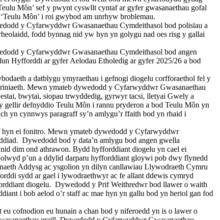
eulu Môn’ sef y pwynt cyswllt cyntaf ar gyfer gwasanaethau gofal
u â ‘Teulu Môn’ i roi gwybod am unrhyw broblemau.
Dywedodd y Cyfarwyddwr Gwasanaethau Cymdeithasol bod polisïau a
heolaidd, fodd bynnag nid yw hyn yn golygu nad oes risg y gallai
 dywedodd y Cyfarwyddwr Gwasanaethau Cymdeithasol bod angen
n Hyfforddi ar gyfer Aelodau Etholedig ar gyfer 2025/26 a bod
odaeth a datblygu ymyraethau i gefnogi diogelu corfforaethol fel y
 gamdriniaeth. Mewn ymateb dywedodd y Cyfarwyddwr Gwasanaethau
estai, bwytai, siopau trwyddedig, gyrwyr tacsi, lletyai Gwely a
gellir defnyddio Teulu Môn i rannu pryderon a bod Teulu Môn yn
 yn cynnwys paragraff sy’n amlygu’r ffaith bod yn rhaid i
aiff hyn ei fonitro. Mewn ymateb dywedodd y Cyfarwyddwr
ddiad.
Dywedodd bod y data’n amlygu bod angen gwella
d nid dim ond athrawon. Bydd hyfforddiant diogelu yn cael ei
. Holwyd p’un a ddylid darparu hyfforddiant gloywi pob dwy flynedd
naeth Addysg ac ysgolion yn dilyn canllawiau Llywodraeth Cymru
orddi sydd ar gael i lywodraethwyr ac fe allant ddewis cymryd
rddiant diogelu.
Dywedodd y Prif Weithredwr bod llawer o waith
ant i bob aelod o’r staff ac mae hyn yn gallu bod yn heriol gan fod
 eu cofnodion eu hunain a chan bod y niferoedd yn is o lawer o
u â gwasanaethau eraill. Dywedodd y Cyfarwyddwr Gwasanaethau