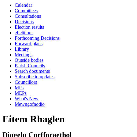
Calendar
Committees
Consultations
Decisions
Election results
ePetitions
Forthcoming Decisions
Forward plans
Library
Meetings
Outside bodies
Parish Councils
Search documents
Subscribe to updates
Councillors
MPs
MEPs
What's New
Mewngofnodio
Eitem Rhaglen
Diogelu Corfforaethol