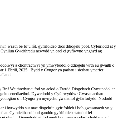
, waeth be fo’u rôl, gyfrifoldeb dros ddiogelu pobl. Cyfeiriodd at y
Cynllun Gweithredu newydd yn cael ei gyflwyno ynghyd ag
oddolwyr a chontractwyr yn ymwybodol o ddiogelu wrth eu gwaith o
r 1 Ebrill, 2025.
Bydd y Cyngor yn parhau i sicrhau ymarfer
allanol.
 Brif Weithredwr ei fod yn aelod o Fwrdd Diogelwch Cymunedol ar
diogelu cenedlaethol. Dywedodd y Cyfarwyddwr Gwasanaethau
 Swyddogion o’r Cyngor yn mynychu gwahanol gyfarfodydd. Nododd
i hyrwyddo sut mae diogelu’n gyfrifoldeb i bob gwasanaeth yn y
u Cymdeithasol bod ganddo gyfrifoldeb statudol fel
 ei olygu.
Dywedodd ei fod wedi bod mewn cyfarfodydd gydag