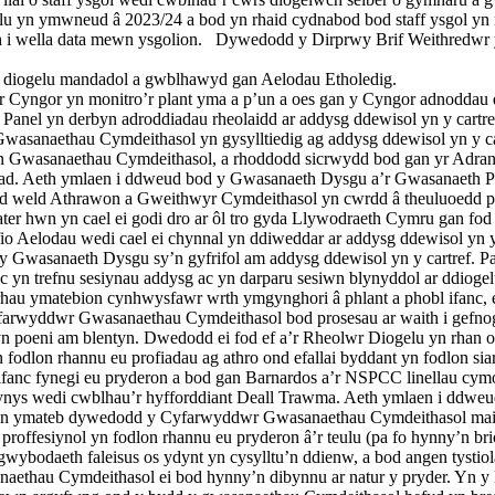
lu yn ymwneud â 2023/24 a bod yn rhaid cydnabod bod staff ysgol yn r
 i wella data mewn ysgolion.
Dywedodd y Dirprwy Brif Weithredwr y g
 diogelu mandadol a gwblhawyd gan Aelodau Etholedig.
’r Cyngor yn monitro’r plant yma a p’un a oes gan y Cyngor adnoddau 
nel yn derbyn adroddiadau rheolaidd ar addysg ddewisol yn y cartre
asanaethau Cymdeithasol yn gysylltiedig ag addysg ddewisol yn y ca
n Gwasanaethau Cymdeithasol, a rhoddodd sicrwydd bod gan yr Adra
ynediad. Aeth ymlaen i ddweud bod y Gwasanaeth Dysgu a’r Gwasanaet
 weld Athrawon a Gweithwyr Cymdeithasol yn cwrdd â theuluoedd plan
 hwn yn cael ei godi dro ar ôl tro gyda Llywodraeth Cymru gan fod
o Aelodau wedi cael ei chynnal yn ddiweddar ar addysg ddewisol yn y
wasanaeth Dysgu sy’n gyfrifol am addysg ddewisol yn y cartref. Pan f
 yn trefnu sesiynau addysg ac yn darparu sesiwn blynyddol ar ddiogelu
crhau ymatebion cynhwysfawr wrth ymgynghori â phlant a phobl ifanc, 
yddwr Gwasanaethau Cymdeithasol bod prosesau ar waith i gefnogi pl
 poeni am blentyn. Dwedodd ei fod ef a’r Rheolwr Diogelu yn rhan o’
dlon rhannu eu profiadau ag athro ond efallai byddant yn fodlon siar
ifanc fynegi eu pryderon a bod gan Barnardos a’r NSPCC linellau cymo
nys wedi cwblhau’r hyfforddiant Deall Trawma. Aeth ymlaen i ddweud y
n ymateb dywedodd y Cyfarwyddwr Gwasanaethau Cymdeithasol mai rô
roffesiynol yn fodlon rhannu eu pryderon â’r teulu (pa fo hynny’n bri
 gwybodaeth faleisus os ydynt yn cysylltu’n ddienw, a bod angen tystio
thau Cymdeithasol ei bod hynny’n dibynnu ar natur y pryder. Yn y l