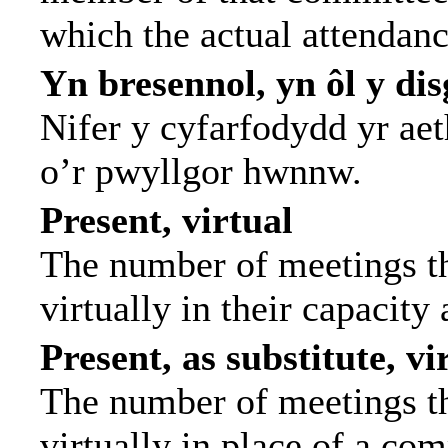
which the actual attendanc
Yn bresennol, yn ôl y di
Nifer y cyfarfodydd yr ae
o’r pwyllgor hwnnw.
Present, virtual
The number of meetings th
virtually in their capacit
Present, as substitute, vi
The number of meetings th
virtually in place of a c