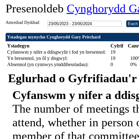
Presenoldeb
Cynghorydd Ga
Amrediad Dyddiad:
Ystadegau mynychu Cynghorydd Gary Pritchard
Ystadegyn
Cyfrif
Canr
Cyfanswm y nifer a ddisgwylir i fod yn bresennol:
19
Yn bresennol, yn ôl y disgwyl:
19
100
Absennol (yn cynnwys ymddiheuriadau):
0
0%
Eglurhad o Gyfrifiadau'r
Cyfanswm y nifer a ddisg
The number of meetings th
attend, whether in person o
member of that committee.