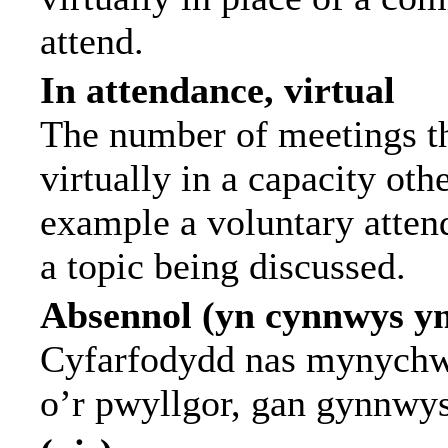
attend.
In attendance, virtual
The number of meetings th
virtually in a capacity ot
example a voluntary attend
a topic being discussed.
Absennol (yn cynnwys y
Cyfarfodydd nas mynychwy
o’r pwyllgor, gan gynnwy