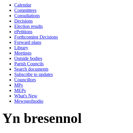
Calendar
10:00
10:00
10:00
10:00
10:00
10:00
10:00
10:00
10:00
09:00
10:00
10:30
14:00
14:00
14:00
14:00
14:00
10:30
14:00
Committees
Consultations
Decisions
Election results
ePetitions
Forthcoming Decisions
Forward plans
Library
Meetings
Outside bodies
Parish Councils
Search documents
Subscribe to updates
Councillors
MPs
MEPs
What's New
Mewngofnodio
Yn bresennol