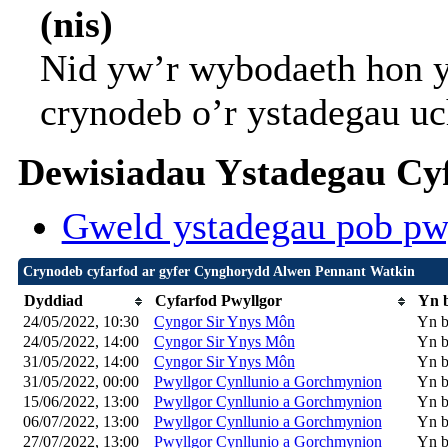
(nis)
Nid yw’r wybodaeth hon y
crynodeb o’r ystadegau uc
Dewisiadau Ystadegau Cyf
Gweld ystadegau pob pw
Crynodeb cyfarfod ar gyfer Cynghorydd Alwen Pennant Watkin
Dyddiad
Cyfarfod Pwyllgor
Yn b
24/05/2022, 10:30
Cyngor Sir Ynys Môn
Yn b
24/05/2022, 14:00
Cyngor Sir Ynys Môn
Yn b
31/05/2022, 14:00
Cyngor Sir Ynys Môn
Yn b
31/05/2022, 00:00
Pwyllgor Cynllunio a Gorchmynion
Yn b
15/06/2022, 13:00
Pwyllgor Cynllunio a Gorchmynion
Yn b
06/07/2022, 13:00
Pwyllgor Cynllunio a Gorchmynion
Yn b
27/07/2022, 13:00
Pwyllgor Cynllunio a Gorchmynion
Yn b