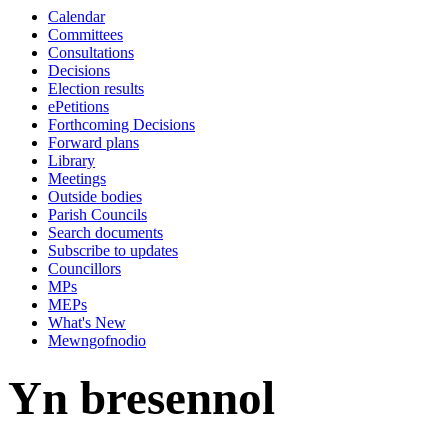
Calendar
10:00
09:00
10:00
10:00
00:00
13:00
10:00
10:00
10:00
10:30
14:00
14:00
00:00
14:00
14:00
00:00
13:00
13:00
13:00
13:00
00:00
Committees
Consultations
Decisions
Election results
ePetitions
Forthcoming Decisions
Forward plans
Library
Meetings
Outside bodies
Parish Councils
Search documents
Subscribe to updates
Councillors
MPs
MEPs
What's New
Mewngofnodio
Yn bresennol