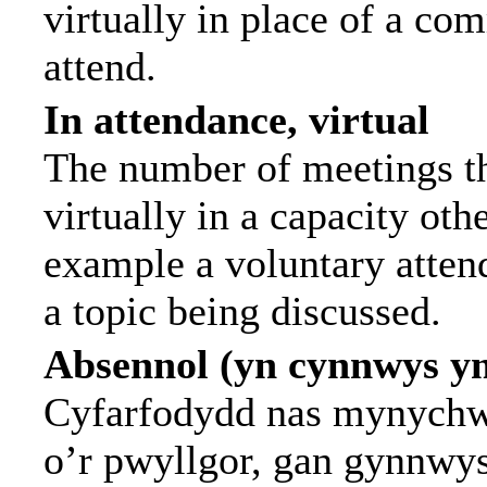
virtually in place of a c
attend.
In attendance, virtual
The number of meetings th
virtually in a capacity ot
example a voluntary attend
a topic being discussed.
Absennol (yn cynnwys y
Cyfarfodydd nas mynychwy
o’r pwyllgor, gan gynnwy