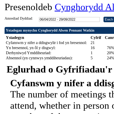
Presenoldeb
Cynghorydd Al
Amrediad Dyddiad:
Ystadegau mynychu Cynghorydd Alwen Pennant Watkin
Ystadegyn
Cyfrif
Canr
Cyfanswm y nifer a ddisgwylir i fod yn bresennol:
21
Yn bresennol, yn ôl y disgwyl:
16
76
Derbyniwyd Ymddiheuriad:
1
20% 
Absennol (yn cynnwys ymddiheuriadau):
5
24
Eglurhad o Gyfrifiadau'r
Cyfanswm y nifer a ddisg
The number of meetings th
attend, whether in person o