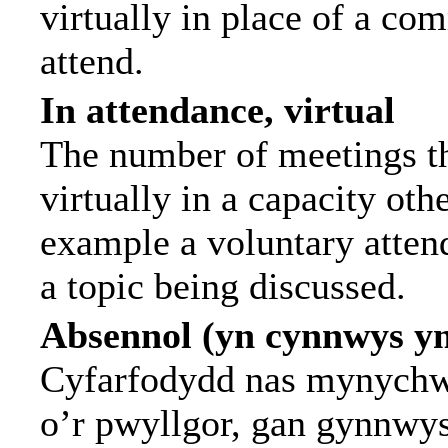
virtually in place of a c
attend.
In attendance, virtual
The number of meetings th
virtually in a capacity ot
example a voluntary attend
a topic being discussed.
Absennol (yn cynnwys y
Cyfarfodydd nas mynychwy
o’r pwyllgor, gan gynnwy