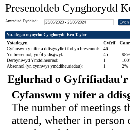
Presenoldeb Cynghorydd Ke
Amrediad Dyddiad:
Ystadegau mynychu Cynghorydd Ken Taylor
Ystadegyn
Cyfrif
Canr
Cyfanswm y nifer a ddisgwylir i fod yn bresennol:
46
Yn bresennol, yn ôl y disgwyl:
45
98
Derbyniwyd Ymddiheuriad:
1
100%
Absennol (yn cynnwys ymddiheuriadau):
1
2%
Eglurhad o Gyfrifiadau'r
Cyfanswm y nifer a ddisg
The number of meetings th
attend, whether in person o