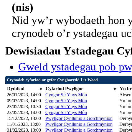
(nis)
Nid yw’r wybodaeth hon y
crynodeb o’r ystadegau uc
Dewisiadau Ystadegau Cyf
Gweld ystadegau pob pw
Crynodeb cyfarfod ar gyfer Cynghorydd Liz Wood
Dyddiad
Cyfarfod Pwyllgor
Yn br
26/01/2023, 14:00
Cyngor Sir Ynys Môn
Absen
09/03/2023, 14:00
Cyngor Sir Ynys Môn
Yn bre
23/05/2023, 10:30
Cyngor Sir Ynys Môn
Yn bre
23/05/2023, 14:00
Cyngor Sir Ynys Môn
Yn bre
15/12/2022, 13:00
Pwyllgor Cynllunio a Gorchmynion
Derby
11/01/2023, 13:00
Pwyllgor Cynllunio a Gorchmynion
Derby
01/02/2023, 13:00
Pwyllgor Cynllunio a Gorchmynion
Derby