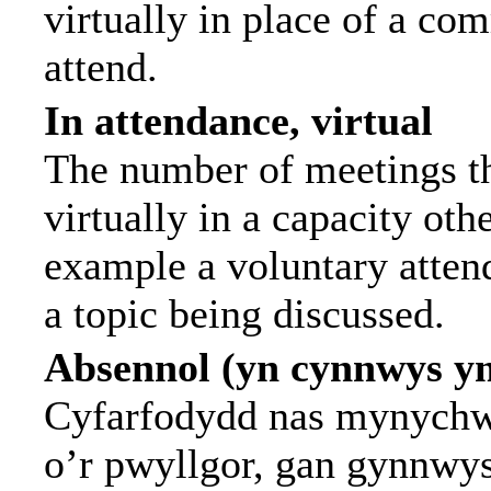
virtually in place of a c
attend.
In attendance, virtual
The number of meetings th
virtually in a capacity ot
example a voluntary attend
a topic being discussed.
Absennol (yn cynnwys y
Cyfarfodydd nas mynychwy
o’r pwyllgor, gan gynnwy