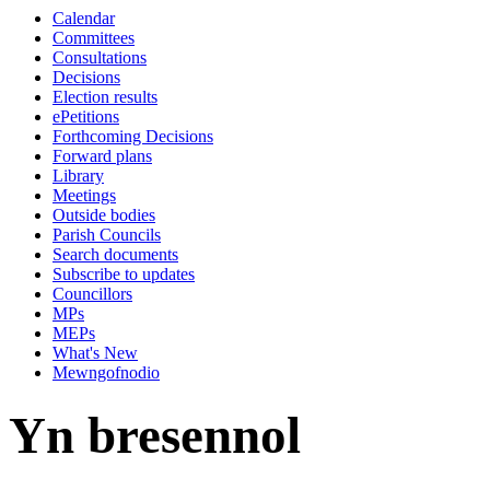
Calendar
10:00
10:00
10:00
10:00
10:00
00:00
14:00
14:00
10:30
14:00
13:00
13:00
13:00
13:00
13:00
13:00
00:00
13:00
14:00
14:00
00:00
Committees
Consultations
Decisions
Election results
ePetitions
Forthcoming Decisions
Forward plans
Library
Meetings
Outside bodies
Parish Councils
Search documents
Subscribe to updates
Councillors
MPs
MEPs
What's New
Mewngofnodio
Yn bresennol