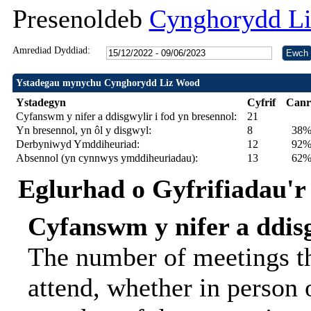
Presenoldeb
Cynghorydd L
Amrediad Dyddiad:
Ystadegau mynychu Cynghorydd Liz Wood
Ystadegyn
Cyfrif
Canr
Cyfanswm y nifer a ddisgwylir i fod yn bresennol:
21
Yn bresennol, yn ôl y disgwyl:
8
38
Derbyniwyd Ymddiheuriad:
12
92% 
Absennol (yn cynnwys ymddiheuriadau):
13
62
Eglurhad o Gyfrifiadau'r
Cyfanswm y nifer a ddisg
The number of meetings th
attend, whether in person o