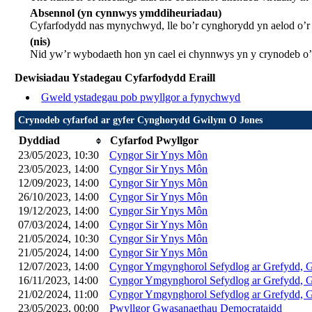
Absennol (yn cynnwys ymddiheuriadau)
Cyfarfodydd nas mynychwyd, lle bo’r cynghorydd yn aelod o’
(nis)
Nid yw’r wybodaeth hon yn cael ei chynnwys yn y crynodeb o’
Dewisiadau Ystadegau Cyfarfodydd Eraill
Gweld ystadegau pob pwyllgor a fynychwyd
Crynodeb cyfarfod ar gyfer Cynghorydd Gwilym O Jones
Dyddiad
Cyfarfod Pwyllgor
23/05/2023, 10:30
Cyngor Sir Ynys Môn
23/05/2023, 14:00
Cyngor Sir Ynys Môn
12/09/2023, 14:00
Cyngor Sir Ynys Môn
26/10/2023, 14:00
Cyngor Sir Ynys Môn
19/12/2023, 14:00
Cyngor Sir Ynys Môn
07/03/2024, 14:00
Cyngor Sir Ynys Môn
21/05/2024, 10:30
Cyngor Sir Ynys Môn
21/05/2024, 14:00
Cyngor Sir Ynys Môn
12/07/2023, 14:00
Cyngor Ymgynghorol Sefydlog ar Grefydd, 
16/11/2023, 14:00
Cyngor Ymgynghorol Sefydlog ar Grefydd, 
21/02/2024, 11:00
Cyngor Ymgynghorol Sefydlog ar Grefydd, 
23/05/2023, 00:00
Pwyllgor Gwasanaethau Democrataidd