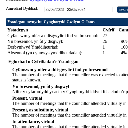
Amrediad Dyddiad:
Ystadegau mynychu Cynghorydd Gwilym O Jones
Ystadegyn
Cyfrif
Can
Cyfanswm y nifer a ddisgwylir i fod yn bresennol:
27
Yn bresennol, yn ôl y disgwyl:
26
96
Derbyniwyd Ymddiheuriad:
1
100%
Absennol (yn cynnwys ymddiheuriadau):
1
4%
Eglurhad o Gyfrifiadau'r Ystadegau
Cyfanswm y nifer a ddisgwylir i fod yn bresennol
The number of meetings that the councillor was expected to atten
status is known.
Yn bresennol, yn ôl y disgwyl
Nifer y cyfarfodydd yr aeth y Cynghorydd iddynt fel aelod o’r
Present, virtual
The number of meetings that the councillor attended virtually in
Present, as substitute, virtual
The number of meetings that the councillor attended virtually i
In attendance, virtual
The number of meetings that the councillor attended virtually in