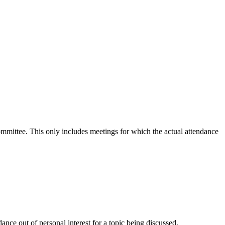
committee. This only includes meetings for which the actual attendance
nce out of personal interest for a topic being discussed.