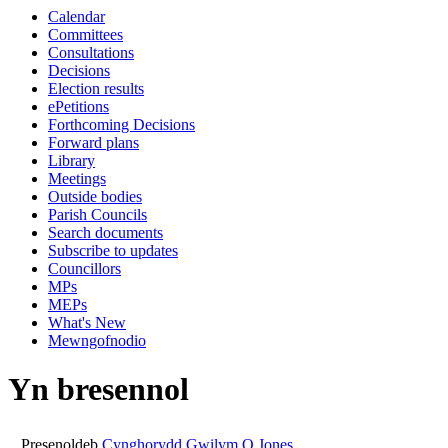
Calendar
10:30
14:00
14:00
14:00
14:00
14:00
10:30
14:00
00:00
14:00
10:00
14:00
00:00
0
1
1
1
1
1
1
1
1
1
0
Committees
Consultations
Decisions
Election results
ePetitions
Forthcoming Decisions
Forward plans
Library
Meetings
Outside bodies
Parish Councils
Search documents
Subscribe to updates
Councillors
MPs
MEPs
What's New
Mewngofnodio
Yn bresennol
Presenoldeb
Cynghorydd Gwilym O Jones