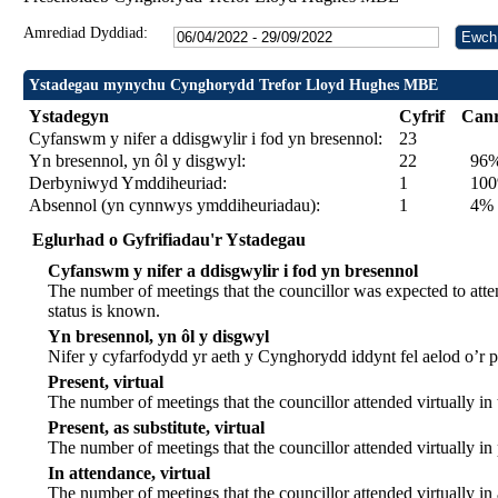
Amrediad Dyddiad:
Ystadegau mynychu Cynghorydd Trefor Lloyd Hughes MBE
Ystadegyn
Cyfrif
Can
Cyfanswm y nifer a ddisgwylir i fod yn bresennol:
23
Yn bresennol, yn ôl y disgwyl:
22
96
Derbyniwyd Ymddiheuriad:
1
100%
Absennol (yn cynnwys ymddiheuriadau):
1
4%
Eglurhad o Gyfrifiadau'r Ystadegau
Cyfanswm y nifer a ddisgwylir i fod yn bresennol
The number of meetings that the councillor was expected to atten
status is known.
Yn bresennol, yn ôl y disgwyl
Nifer y cyfarfodydd yr aeth y Cynghorydd iddynt fel aelod o’r
Present, virtual
The number of meetings that the councillor attended virtually in
Present, as substitute, virtual
The number of meetings that the councillor attended virtually i
In attendance, virtual
The number of meetings that the councillor attended virtually in