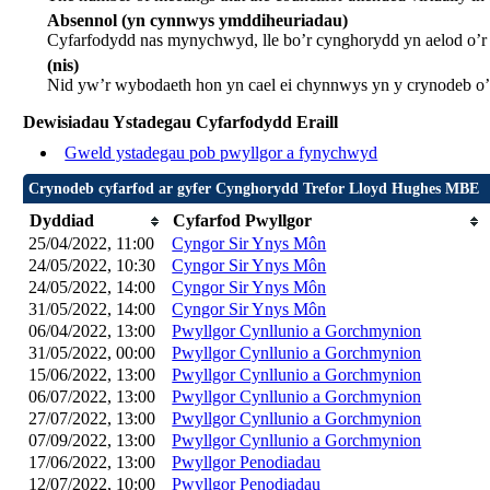
Absennol (yn cynnwys ymddiheuriadau)
Cyfarfodydd nas mynychwyd, lle bo’r cynghorydd yn aelod o’
(nis)
Nid yw’r wybodaeth hon yn cael ei chynnwys yn y crynodeb o’
Dewisiadau Ystadegau Cyfarfodydd Eraill
Gweld ystadegau pob pwyllgor a fynychwyd
Crynodeb cyfarfod ar gyfer Cynghorydd Trefor Lloyd Hughes MBE
Dyddiad
Cyfarfod Pwyllgor
25/04/2022, 11:00
Cyngor Sir Ynys Môn
24/05/2022, 10:30
Cyngor Sir Ynys Môn
24/05/2022, 14:00
Cyngor Sir Ynys Môn
31/05/2022, 14:00
Cyngor Sir Ynys Môn
06/04/2022, 13:00
Pwyllgor Cynllunio a Gorchmynion
31/05/2022, 00:00
Pwyllgor Cynllunio a Gorchmynion
15/06/2022, 13:00
Pwyllgor Cynllunio a Gorchmynion
06/07/2022, 13:00
Pwyllgor Cynllunio a Gorchmynion
27/07/2022, 13:00
Pwyllgor Cynllunio a Gorchmynion
07/09/2022, 13:00
Pwyllgor Cynllunio a Gorchmynion
17/06/2022, 13:00
Pwyllgor Penodiadau
12/07/2022, 10:00
Pwyllgor Penodiadau