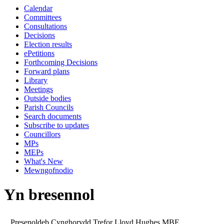
Calendar
14:00
10:00
09:00
10:00
10:00
00:00
13:00
10:00
10:00
10:00
11:00
10:30
14:00
14:00
13:00
00:00
13:00
13:00
13:00
13:00
0
1
0
Committees
Consultations
Decisions
Election results
ePetitions
Forthcoming Decisions
Forward plans
Library
Meetings
Outside bodies
Parish Councils
Search documents
Subscribe to updates
Councillors
MPs
MEPs
What's New
Mewngofnodio
Yn bresennol
Presenoldeb Cynghorydd Trefor Lloyd Hughes MBE