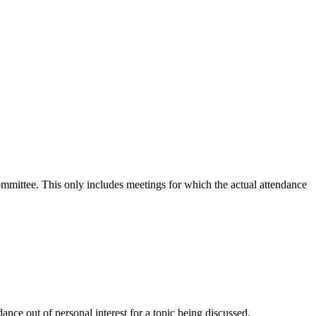
committee. This only includes meetings for which the actual attendance
nce out of personal interest for a topic being discussed.