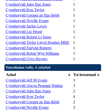
Cynghorydd John Ifan Jones
1
Cynghorydd Ken Taylor
1
Cynghorydd Geraint ap Ifan Bebb
1
Cynghorydd Neville Evans
1
Cynghorydd Jackie Lewis
1
Cynghorydd Liz Wood
1
Cynghorydd Robert Ll Jones
1
Cynghorydd Trefor Lloyd Hughes MBE
1
Cynghorydd Dafydd Roberts
1
Cynghorydd Robin Wyn Williams
1
Cynghorydd Glyn Haynes
1
Ymweliadau Safle, 4 cyfarfod
Aelod
Yn bresennol
Cynghorydd Jeff M Evans
3
Cynghorydd Alwen Pennant Watkin
3
Cynghorydd John Ifan Jones
2
Cynghorydd Ken Taylor
4
Cynghorydd Geraint ap Ifan Bebb
2
Cynghorydd Neville Evans
3