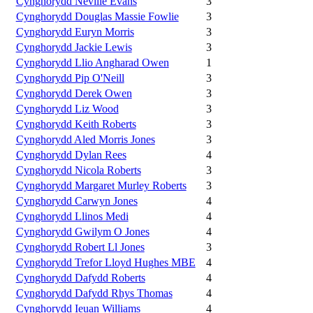
Cynghorydd Neville Evans
3
Cynghorydd Douglas Massie Fowlie
3
Cynghorydd Euryn Morris
3
Cynghorydd Jackie Lewis
3
Cynghorydd Llio Angharad Owen
1
Cynghorydd Pip O'Neill
3
Cynghorydd Derek Owen
3
Cynghorydd Liz Wood
3
Cynghorydd Keith Roberts
3
Cynghorydd Aled Morris Jones
3
Cynghorydd Dylan Rees
4
Cynghorydd Nicola Roberts
3
Cynghorydd Margaret Murley Roberts
3
Cynghorydd Carwyn Jones
4
Cynghorydd Llinos Medi
4
Cynghorydd Gwilym O Jones
4
Cynghorydd Robert Ll Jones
3
Cynghorydd Trefor Lloyd Hughes MBE
4
Cynghorydd Dafydd Roberts
4
Cynghorydd Dafydd Rhys Thomas
4
Cynghorydd Ieuan Williams
4