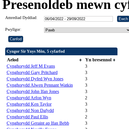
Presenoldeb mewn cy
Amrediad Dyddiad:
Pwyllgor:
Cyngor Sir Ynys Môn, 5 cyfarfod
Aelod
Yn bresennol
Cynghorydd Jeff M Evans
3
Cynghorydd Gary Pritchard
3
Cynghorydd Dyfed Wyn Jones
3
Cynghorydd Alwen Pennant Watkin
3
Cynghorydd John Ifan Jones
3
Cynghorydd Arfon Wyn
2
Cynghorydd Ken Taylor
3
Cynghorydd Non Dafydd
3
Cynghorydd Paul Ellis
2
Cynghorydd Geraint ap Ifan Bebb
3