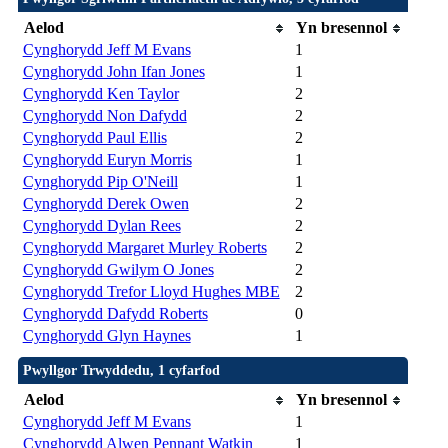
Aelod
Yn bresennol
Cynghorydd Jeff M Evans
1
Cynghorydd John Ifan Jones
1
Cynghorydd Ken Taylor
2
Cynghorydd Non Dafydd
2
Cynghorydd Paul Ellis
2
Cynghorydd Euryn Morris
1
Cynghorydd Pip O'Neill
1
Cynghorydd Derek Owen
2
Cynghorydd Dylan Rees
2
Cynghorydd Margaret Murley Roberts
2
Cynghorydd Gwilym O Jones
2
Cynghorydd Trefor Lloyd Hughes MBE
2
Cynghorydd Dafydd Roberts
0
Cynghorydd Glyn Haynes
1
Pwyllgor Trwyddedu, 1 cyfarfod
Aelod
Yn bresennol
Cynghorydd Jeff M Evans
1
Cynghorydd Alwen Pennant Watkin
1