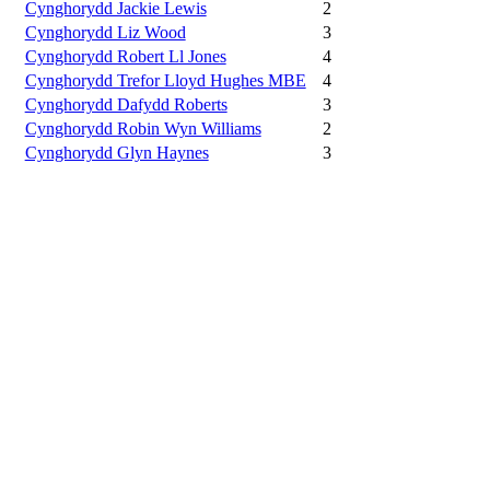
Cynghorydd Jackie Lewis
2
Cynghorydd Liz Wood
3
Cynghorydd Robert Ll Jones
4
Cynghorydd Trefor Lloyd Hughes MBE
4
Cynghorydd Dafydd Roberts
3
Cynghorydd Robin Wyn Williams
2
Cynghorydd Glyn Haynes
3