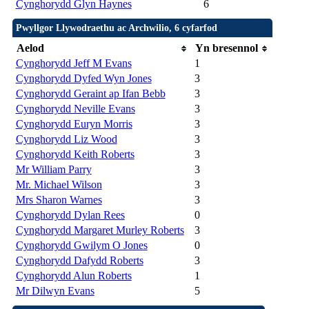
Cynghorydd Glyn Haynes
6
Pwyllgor Llywodraethu ac Archwilio, 6 cyfarfod
Aelod
Yn bresennol
Cynghorydd Jeff M Evans
1
Cynghorydd Dyfed Wyn Jones
3
Cynghorydd Geraint ap Ifan Bebb
3
Cynghorydd Neville Evans
3
Cynghorydd Euryn Morris
3
Cynghorydd Liz Wood
3
Cynghorydd Keith Roberts
3
Mr William Parry
3
Mr. Michael Wilson
3
Mrs Sharon Warnes
3
Cynghorydd Dylan Rees
0
Cynghorydd Margaret Murley Roberts
3
Cynghorydd Gwilym O Jones
0
Cynghorydd Dafydd Roberts
3
Cynghorydd Alun Roberts
1
Mr Dilwyn Evans
5