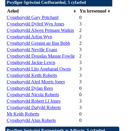
Pwyllgor Sgriwtini Corfforaethol, 5 cyfarfod
Aelod
Yn bresennol
Cynghorydd Gary Pritchard
0
Cynghorydd Dyfed Wyn Jones
3
Cynghorydd Alwen Pennant Watkin
2
Cynghorydd Arfon Wyn
2
Cynghorydd Geraint ap Ifan Bebb
2
Cynghorydd Neville Evans
3
Cynghorydd Douglas Massie Fowlie
2
Cynghorydd Jackie Lewis
3
Cynghorydd Llio Angharad Owen
3
Cynghorydd Keith Roberts
3
Cynghorydd Aled Morris Jones
3
Cynghorydd Dylan Rees
0
Cynghorydd Nicola Roberts
0
Cynghorydd Robert Ll Jones
3
Cynghorydd Dafydd Roberts
3
Mr Keith Roberts
0
Cynghorydd Alun Roberts
0
Pwyllgor Sgriwtini Partneriaeth ac Adfywio, 5 cyfarfod