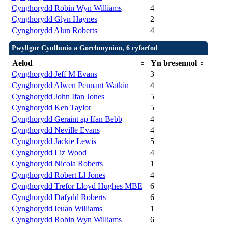
Cynghorydd Robin Wyn Williams
4
Cynghorydd Glyn Haynes
2
Cynghorydd Alun Roberts
4
Pwyllgor Cynllunio a Gorchmynion, 6 cyfarfod
Aelod
Yn bresennol
Cynghorydd Jeff M Evans
3
Cynghorydd Alwen Pennant Watkin
4
Cynghorydd John Ifan Jones
5
Cynghorydd Ken Taylor
5
Cynghorydd Geraint ap Ifan Bebb
4
Cynghorydd Neville Evans
4
Cynghorydd Jackie Lewis
5
Cynghorydd Liz Wood
4
Cynghorydd Nicola Roberts
1
Cynghorydd Robert Ll Jones
4
Cynghorydd Trefor Lloyd Hughes MBE
6
Cynghorydd Dafydd Roberts
6
Cynghorydd Ieuan Williams
1
Cynghorydd Robin Wyn Williams
6