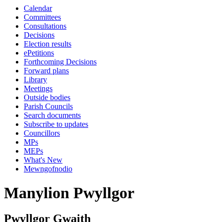
Calendar
Committees
Consultations
Decisions
Election results
ePetitions
Forthcoming Decisions
Forward plans
Library
Meetings
Outside bodies
Parish Councils
Search documents
Subscribe to updates
Councillors
MPs
MEPs
What's New
Mewngofnodio
Manylion Pwyllgor
Pwyllgor Gwaith