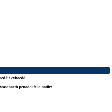
ed i’r cyhoedd.
wasanaeth penodol fel a nodir: