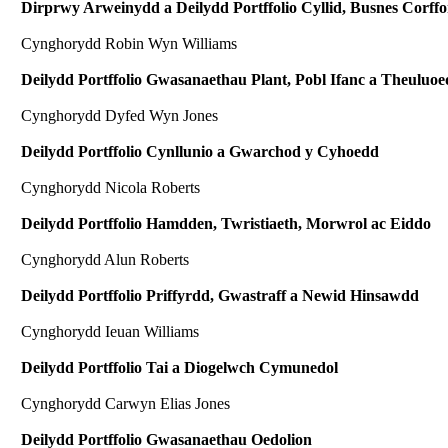
Dirprwy Arweinydd a Deilydd Portffolio Cyllid, Busnes Corff
Cynghorydd Robin Wyn Williams
Deilydd Portffolio Gwasanaethau Plant, Pobl Ifanc a Theuluo
Cynghorydd Dyfed Wyn Jones
Deilydd Portffolio Cynllunio a Gwarchod y Cyhoedd
Cynghorydd Nicola Roberts
Deilydd Portffolio Hamdden, Twristiaeth, Morwrol ac Eiddo
Cynghorydd Alun Roberts
Deilydd Portffolio Priffyrdd, Gwastraff a Newid Hinsawdd
Cynghorydd Ieuan Williams
Deilydd Portffolio Tai a Diogelwch Cymunedol
Cynghorydd Carwyn Elias Jones
Deilydd Portffolio Gwasanaethau Oedolion