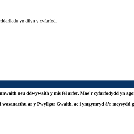
darlledu yn dilyn y cyfarfod.
waith neu ddwywaith y mis fel arfer. Mae’r cyfarfodydd yn agor
 i wasanaethu ar y Pwyllgor Gwaith, ac i ymgymryd â’r meysydd g