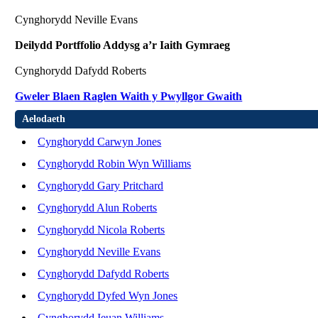
Cynghorydd Neville Evans
Deilydd Portffolio Addysg a’r Iaith Gymraeg
Cynghorydd Dafydd Roberts
Gweler Blaen Raglen Waith y Pwyllgor Gwaith
Aelodaeth
Cynghorydd Carwyn Jones
Cynghorydd Robin Wyn Williams
Cynghorydd Gary Pritchard
Cynghorydd Alun Roberts
Cynghorydd Nicola Roberts
Cynghorydd Neville Evans
Cynghorydd Dafydd Roberts
Cynghorydd Dyfed Wyn Jones
Cynghorydd Ieuan Williams