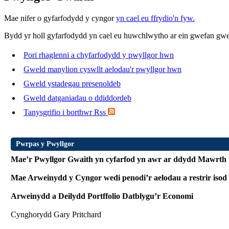
Mae nifer o gyfarfodydd y cyngor
yn cael eu ffrydio'n fyw.
Bydd yr holl gyfarfodydd yn cael eu huwchlwytho ar ein gwefan gwed
Pori rhaglenni a chyfarfodydd y pwyllgor hwn
Gweld manylion cyswllt aelodau'r pwyllgor hwn
Gweld ystadegau presenoldeb
Gweld datganiadau o ddiddordeb
Tanysgrifio i borthwr Rss
Pwrpas y Pwyllgor
Mae’r Pwyllgor Gwaith yn cyfarfod yn awr ar ddydd Mawrth un
Mae Arweinydd y Cyngor wedi penodi’r aelodau a restrir isod
Arweinydd a Deilydd Portffolio Datblygu’r Economi
Cynghorydd Gary Pritchard