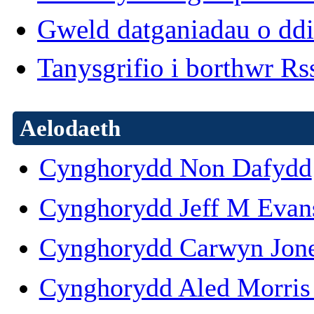
Gweld datganiadau o dd
Tanysgrifio i borthwr R
Aelodaeth
Cynghorydd Non Dafydd
Cynghorydd Jeff M Evan
Cynghorydd Carwyn Jon
Cynghorydd Aled Morris