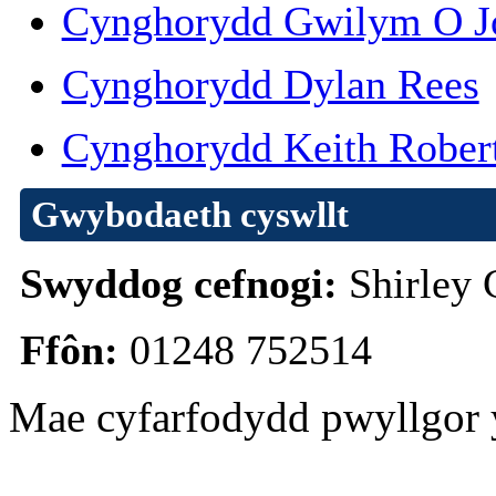
Cynghorydd Gwilym O J
Cynghorydd Dylan Rees
Cynghorydd Keith Rober
Gwybodaeth cyswllt
Swyddog cefnogi:
Shirley 
Ffôn:
01248 752514
Mae cyfarfodydd pwyllgor 