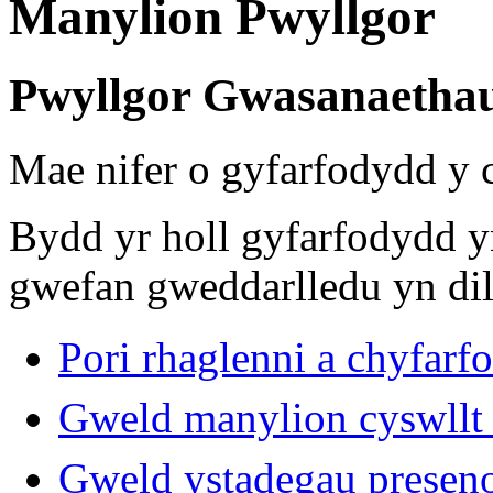
Manylion Pwyllgor
Pwyllgor Gwasanaetha
Mae nifer o gyfarfodydd y
Bydd yr holl gyfarfodydd y
gwefan gweddarlledu yn dil
Pori rhaglenni a chyfar
Gweld manylion cyswllt 
Gweld ystadegau presen