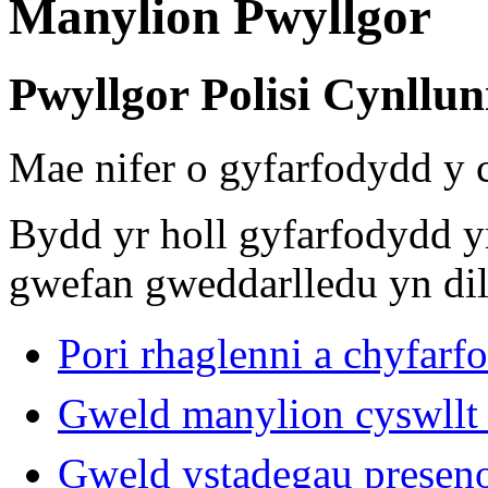
Manylion Pwyllgor
Pwyllgor Polisi Cynllun
Mae nifer o gyfarfodydd y
Bydd yr holl gyfarfodydd y
gwefan gweddarlledu yn dil
Pori rhaglenni a chyfar
Gweld manylion cyswllt 
Gweld ystadegau presen