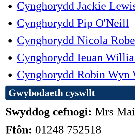
Cynghorydd Jackie Lewi
Cynghorydd Pip O'Neill
Cynghorydd Nicola Robe
Cynghorydd Ieuan Willi
Cynghorydd Robin Wyn 
Gwybodaeth cyswllt
Swyddog cefnogi:
Mrs Mai
Ffôn:
01248 752518