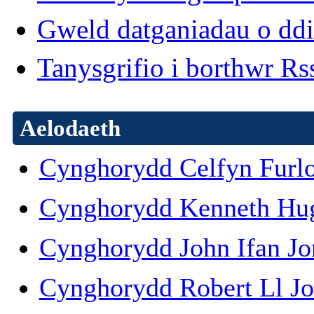
Gweld datganiadau o dd
Tanysgrifio i borthwr R
Aelodaeth
Cynghorydd Celfyn Furl
Cynghorydd Kenneth Hu
Cynghorydd John Ifan Jo
Cynghorydd Robert Ll Jo