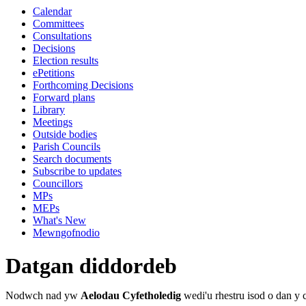
Calendar
Committees
Consultations
Decisions
Election results
ePetitions
Forthcoming Decisions
Forward plans
Library
Meetings
Outside bodies
Parish Councils
Search documents
Subscribe to updates
Councillors
MPs
MEPs
What's New
Mewngofnodio
Datgan diddordeb
Nodwch nad yw
Aelodau Cyfetholedig
wedi'u rhestru isod o dan 