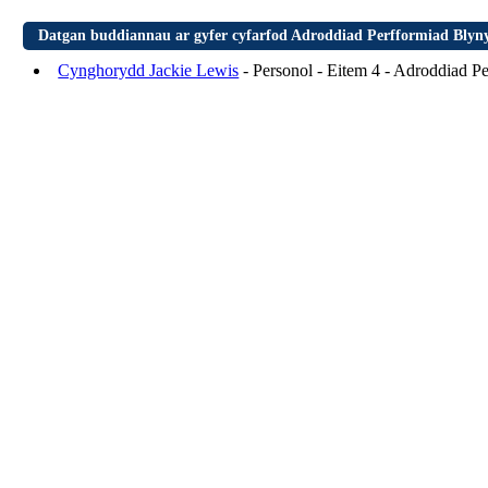
Datgan buddiannau ar gyfer cyfarfod Adroddiad Perfformiad Blyn
Cynghorydd Jackie Lewis
- Personol - Eitem 4 - Adroddiad 