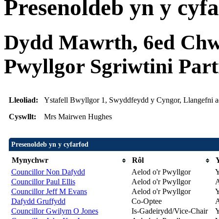
Presenoldeb yn y cyf
Dydd Mawrth, 6ed Chwef
Pwyllgor Sgriwtini Par
Lleoliad:
Ystafell Bwyllgor 1, Swyddfeydd y Cyngor, Llangefni 
Cyswllt:
Mrs Mairwen Hughes
Presenoldeb yn y cyfarfod
Mynychwr
Rôl
Councillor Non Dafydd
Aelod o'r Pwyllgor
Y
Councillor Paul Ellis
Aelod o'r Pwyllgor
A
Councillor Jeff M Evans
Aelod o'r Pwyllgor
Y
Dafydd Gruffydd
Co-Optee
A
Councillor Gwilym O Jones
Is-Gadeirydd/Vice-Chair
Y