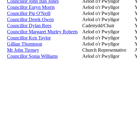
Councillor John Ifan Jones
Aelod o'r Pwyllgor
Y
Councillor Euryn Morris
Aelod o'r Pwyllgor
Y
Councillor Pip O'Neill
Aelod o'r Pwyllgor
Y
Councillor Derek Owen
Aelod o'r Pwyllgor
Y
Councillor Dylan Rees
Cadeirydd/Chair
Y
Councillor Margaret Murley Roberts
Aelod o'r Pwyllgor
Y
Councillor Ken Taylor
Aelod o'r Pwyllgor
Y
Gillian Thompson
Aelod o'r Pwyllgor
Y
Mr John Tierney
Church Representative
A
Councillor Sonia Williams
Aelod o'r Pwyllgor
Y