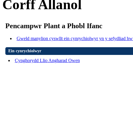
Corff Allanol
Pencampwr Plant a Phobl Ifanc
Gweld manylion cyswllt ein cynrychiolwyr yn y sefydliad hw
Ein cynrychiolwyr
Cynghorydd Llio Angharad Owen