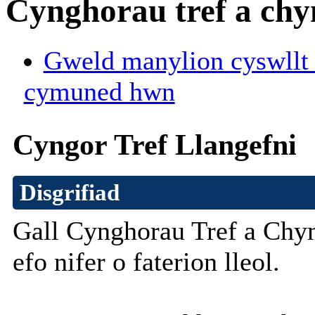
Cynghorau tref a ch
Gweld manylion cyswllt a
cymuned hwn
Cyngor Tref Llangefni
Disgrifiad
Gall
Cynghorau
Tref
a
Chy
efo
nifer
o
faterion
lleol
.