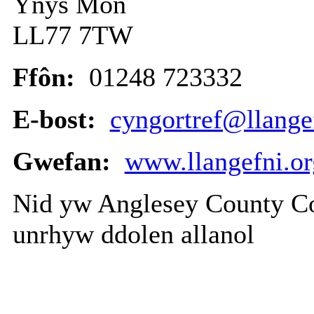
Ynys Môn
LL77 7TW
Ffôn:
01248 723332
E-bost:
cyngortref@llange
Gwefan:
www.llangefni.or
Nid yw Anglesey County Co
unrhyw ddolen allanol