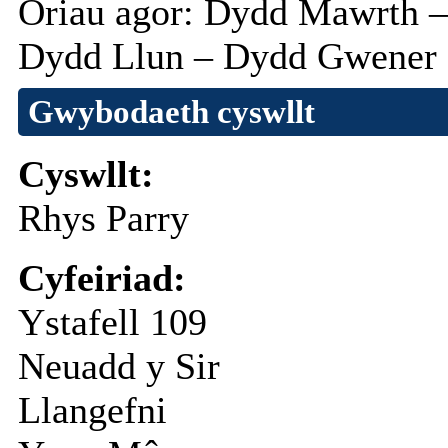
Oriau
agor
:
Dydd
Mawrth
Dydd
Llun
–
Dydd
Gwener
Gwybodaeth cyswllt
Cyswllt:
Rhys Parry
Cyfeiriad:
Ystafell 109
Neuadd y Sir
Llangefni