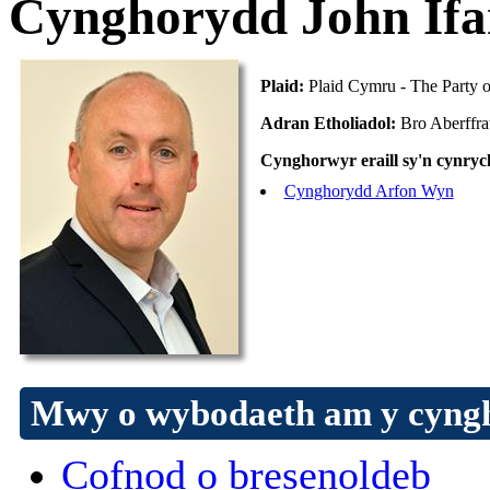
Cynghorydd John Ifa
Plaid:
Plaid Cymru - The Party 
Adran Etholiadol:
Bro Aberffr
Cynghorwyr eraill sy'n cynrych
Cynghorydd Arfon Wyn
Mwy o wybodaeth am y cyng
Cofnod o bresenoldeb