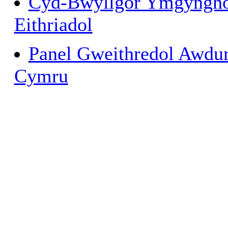
Cyd-Bwyllgor Ymgynghor
Eithriadol
Panel Gweithredol Awdu
Cymru