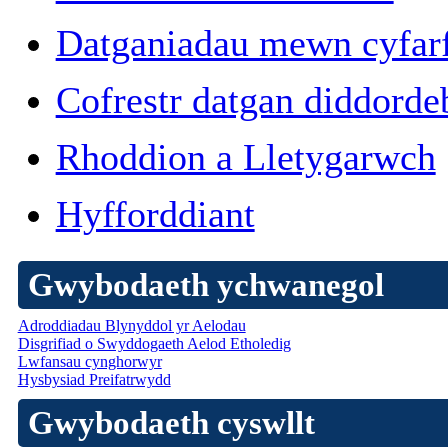
Datganiadau mewn cyfar
Cofrestr datgan diddorde
Rhoddion a Lletygarwch
Hyfforddiant
Gwybodaeth ychwanegol
Adroddiadau Blynyddol yr Aelodau
Disgrifiad o Swyddogaeth Aelod Etholedig
Lwfansau cynghorwyr
Hysbysiad Preifatrwydd
Gwybodaeth cyswllt