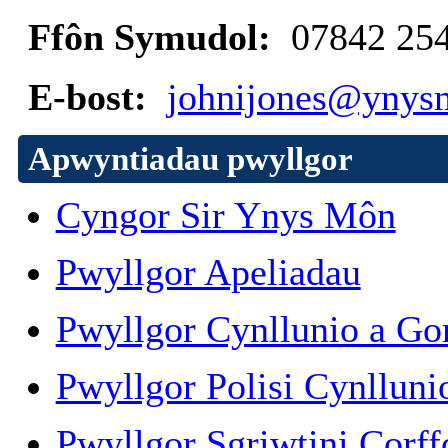
Ffôn Symudol:
07842 25
E-bost:
johnijones@ynys
Apwyntiadau pwyllgor
Cyngor Sir Ynys Môn
Pwyllgor Apeliadau
Pwyllgor Cynllunio a G
Pwyllgor Polisi Cynlluni
Pwyllgor Sgriwtini Corff