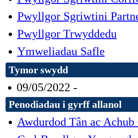
Pwyllgor Sgriwtini Partn
Pwyllgor Trwyddedu
Ymweliadau Safle
Tymor swydd
09/05/2022 -
Penodiadau i gyrff allanol
Awdurdod Tân ac Achub