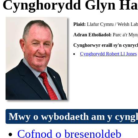
Cynghorydd Glyn Ha
Plaid:
Llafur Cymru / Welsh La
Adran Etholiadol:
Parc a'r My
Cynghorwyr eraill sy'n cynrych
Cynghorydd Robert Ll Jones
Mwy o wybodaeth am y cyng
Cofnod o bresenoldeb