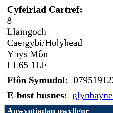
Cyfeiriad Cartref:
8
Llaingoch
Caergybi/Holyhead
Ynys Môn
LL65 1LF
Ffôn Symudol:
07951912
E-bost busnes:
glynhayn
Apwyntiadau pwyllgor