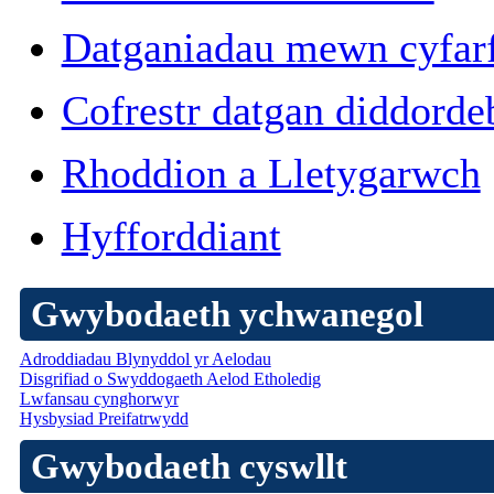
Datganiadau mewn cyfar
Cofrestr datgan diddorde
Rhoddion a Lletygarwch
Hyfforddiant
Gwybodaeth ychwanegol
Adroddiadau Blynyddol yr Aelodau
Disgrifiad o Swyddogaeth Aelod Etholedig
Lwfansau cynghorwyr
Hysbysiad Preifatrwydd
Gwybodaeth cyswllt