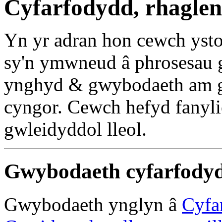
Cyfarfodydd, rhaglen
Yn yr adran hon cewch yst
sy'n ymwneud â phrosesau 
ynghyd & gwybodaeth am g
cyngor. Cewch hefyd fanyl
gwleidyddol lleol.
Gwybodaeth cyfarfodyd
Gwybodaeth ynglyn â
Cyfa