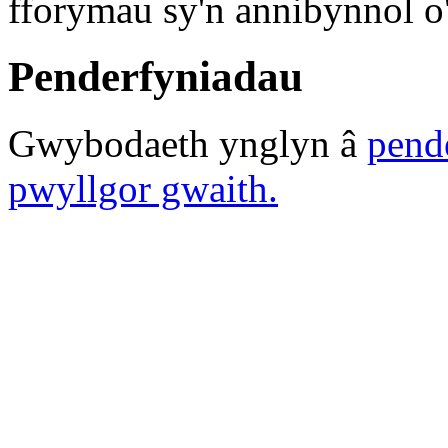
fforymau sy'n annibynnol o
Penderfyniadau
Gwybodaeth ynglyn â
pend
pwyllgor gwaith.