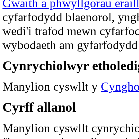
Gwaith a phwyllgorau erail
cyfarfodydd blaenorol, yn
wedi'i trafod mewn cyfarfo
wybodaeth am gyfarfodydd 
Cynrychiolwyr etholedi
Manylion cyswllt y
Cyngho
Cyrff allanol
Manylion cyswllt cynrychi